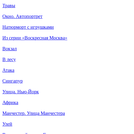
Травы
Окно. Автопортрет
Натюрморт с игрушками
Из серии «Воскресная Москва»
Вокзал
В лесу
Атака
Сингапур
Улица. Нью-Йорк
Африка
Манчестер. Улица Манчестера
Улей