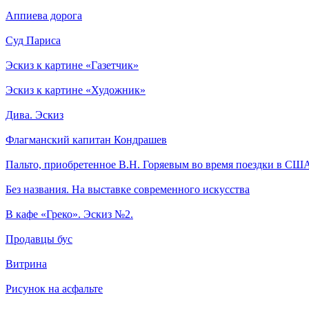
Аппиева дорога
Суд Париса
Эскиз к картине «Газетчик»
Эскиз к картине «Художник»
Дива. Эскиз
Флагманский капитан Кондрашев
Пальто, приобретенное В.Н. Горяевым во время поездки в США
Без названия. На выставке современного искусства
В кафе «Греко». Эскиз №2.
Продавцы бус
Витрина
Рисунок на асфальте