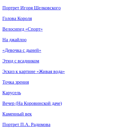
Портрет Игоря Шелковского
Голова Короля
Велосипед «Спорт»
На джайлоо
«Девочка с дыней»
Этюд с всадником
Эскиз к картине «Живая вода»
Точка зрения
Карусель
Вечер (На Коровинской даче)
Каменный век
Портрет П.А. Радимова