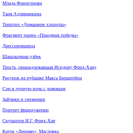
Млада Финогенова
Таня Адливанкина
Триптих «Домашние хлопоты»
Фрагмент панно «Праздник победы»
Дрессировщица
Шашлычник-узбек
Трость, принадлежавшая Исидору Фрих-Хару
Рисунок на рубашке Макса Бирштейна
Сон в лунную ночь с домовым
Зайчики и снежинки
Портрет француженки
Скульптор И.Г. Фрих-Хар
Каток «Динамо». Масловка