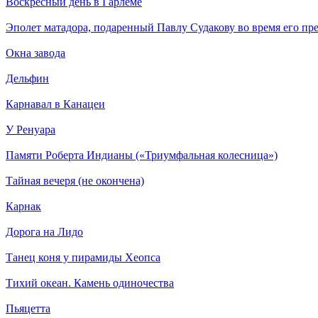
Воскресный день в Гарлеме
Эполет матадора, подаренный Павлу Судакову во время его пре
Окна завода
Дельфин
Карнавал в Канацеи
У Ренуара
Памяти Роберта Индианы («Триумфальная колесница»)
Тайная вечеря (не окончена)
Карнак
Дорога на Лидо
Танец коня у пирамиды Хеопса
Тихий океан. Камень одиночества
Пьяцетта