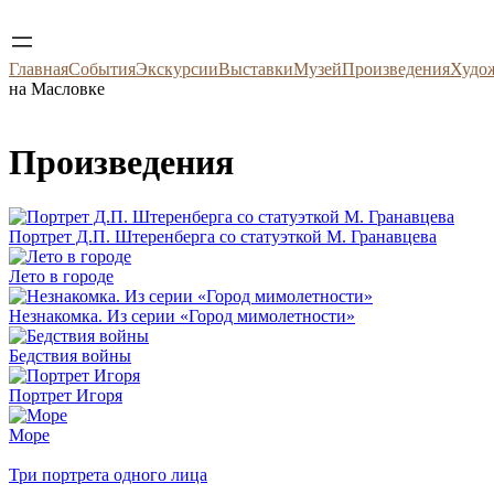
Главная
События
Экскурсии
Выставки
Музей
Произведения
Худо
на Масловке
Произведения
Портрет Д.П. Штеренберга со статуэткой М. Гранавцева
Лето в городе
Незнакомка. Из серии «Город мимолетности»
Бедствия войны
Портрет Игоря
Море
Три портрета одного лица