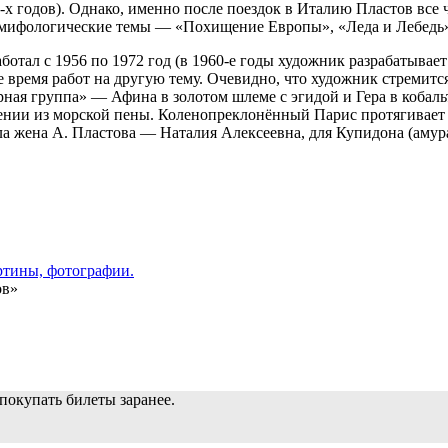
0-х годов). Однако, именно после поездок в Италию Пластов вс
мифологические темы — «Похищение Европы», «Леда и Лебедь»,
ботал с 1956 по 1972 год (в 1960-е годы художник разрабатывае
 время работ на другую тему. Очевидно, что художник стремитс
рная группа» — Афина в золотом шлеме с эгидой и Гера в кобал
ении из морской пены. Коленопреклонённый Парис протягивает
ала жена А. Пластова — Наталия Алексеевна, для Купидона (аму
ов»
покупать билеты заранее.