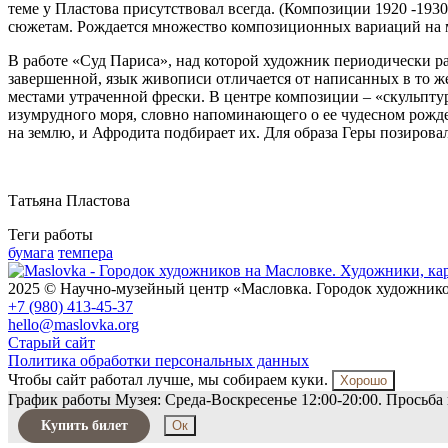
теме у Пластова присутствовал всегда. (Композиции 1920 -193
сюжетам. Рождается множество композиционных вариаций на 
В работе «Суд Париса», над которой художник периодически ра
завершенной, язык живописи отличается от написанных в то же
местами утраченной фрески. В центре композиции – «скульпту
изумрудного моря, словно напоминающего о ее чудесном рожд
на землю, и Афродита подбирает их. Для образа Геры позиров
Татьяна Пластова
Теги работы
бумага
темпера
2025 © Научно-музейный центр «Масловка. Городок художник
+7 (980) 413-45-37
hello@maslovka.org
Старый сайт
Политика обработки персональных данных
Чтобы сайт работал лучше, мы собираем куки.
Хорошо
График работы Музея: Среда-Воскресенье 12:00-20:00. Просьба 
Купить билет
Ок