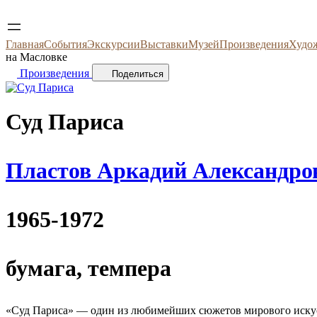
Главная
События
Экскурсии
Выставки
Музей
Произведения
Худо
на Масловке
Произведения
Поделиться
Суд Париса
Пластов Аркадий Александро
1965-1972
бумага, темпера
«Суд Париса» — один из любимейших сюжетов мирового искусст