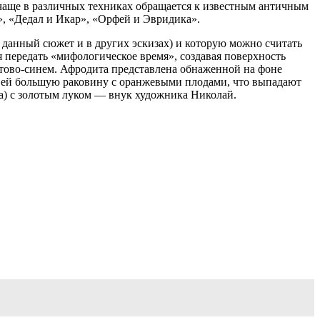
е чаще в различных техниках обращается к известным античным
 «Дедал и Икар», «Орфей и Эвридика».
т данный сюжет и в других эскизах) и которую можно считать
я передать «мифологическое время», создавая поверхность
ьтово-синем. Афродита представлена обнаженной на фоне
 ей большую раковину с оранжевыми плодами, что выпадают
ра) с золотым луком — внук художника Николай.