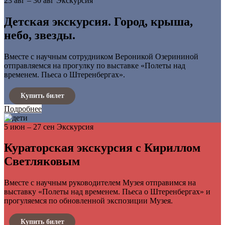
23 авг – 30 авг
Экскурсия
Детская экскурсия. Город, крыша,
небо, звезды.
Вместе с научным сотрудником Вероникой Озерининой
отправляемся на прогулку по выставке «Полеты над
временем. Пьеса о Штеренбергах».
Купить билет
Подробнее
5 июн – 27 сен
Экскурсия
Кураторская экскурсия с Кириллом
Светляковым
Вместе с научным руководителем Музея отправимся на
выставку «Полеты над временем. Пьеса о Штеренбергах» и
прогуляемся по обновленной экспозиции Музея.
Купить билет