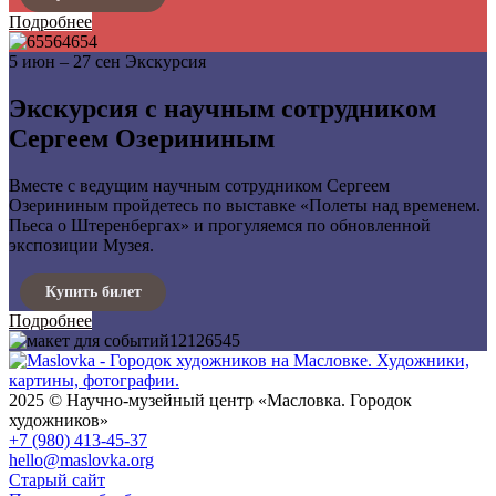
Подробнее
5 июн – 27 сен
Экскурсия
Экскурсия с научным сотрудником
Сергеем Озерининым
Вместе с ведущим научным сотрудником Сергеем
Озерининым пройдетесь по выставке «Полеты над временем.
Пьеса о Штеренбергах» и прогуляемся по обновленной
экспозиции Музея.
Купить билет
Подробнее
2025 © Научно-музейный центр «Масловка. Городок
художников»
+7 (980) 413-45-37
hello@maslovka.org
Старый сайт