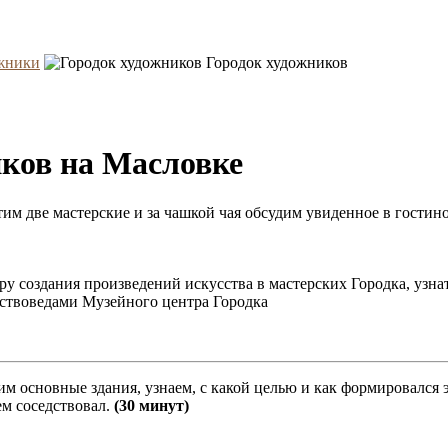
жники
Городок художников
иков на Масловке
тим две мастерские и за чашкой чая обсудим увиденное в гостин
ру создания произведений искусства в мастерских Городка, узн
сствоведами Музейного центра Городка
им основные здания, узнаем, с какой целью и как формировался 
ем соседствовал.
(30 минут)