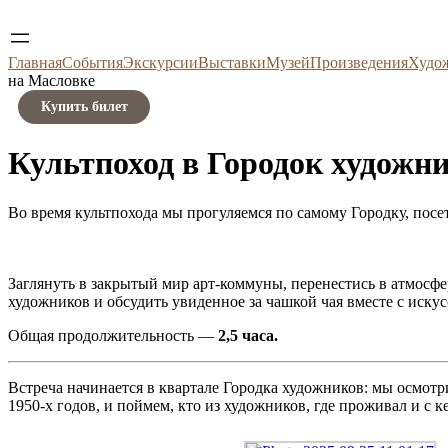
Главная
События
Экскурсии
Выставки
Музей
Произведения
Худо
на Масловке
Купить билет
Культпоход в Городок художн
Во время культпохода мы прогуляемся по самому Городку, посе
Заглянуть в закрытый мир арт-коммуны, перенестись в атмосфе
художников и обсудить увиденное за чашкой чая вместе с иску
Общая продолжительность —
2,5 часа.
Встреча начинается в квартале Городка художников: мы осмотр
1950-х годов, и поймем, кто из художников, где проживал и с к