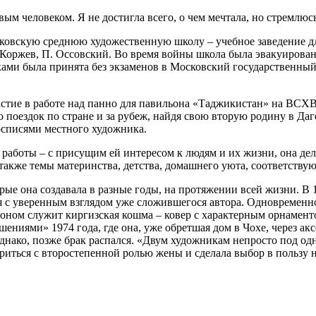
ым человеком. Я не достигла всего, о чем мечтала, но стремлюсь
сковскую среднюю художественную школу – учебное заведение д
 Коржев, П. Оссовский. Во время войны школа была эвакуирована
ками была принята без экзаменов в Московский государственный
стие в работе над панно для павильона «Таджикистан» на ВСХВ,
оездок по стране и за рубеж, найдя свою вторую родину в Даг
осписями местного художника.
работы – с присущим ей интересом к людям и их жизни, она де
также темы материнства, детства, домашнего уюта, соответству
рые она создавала в разные годы, на протяжении всей жизни. В
я с уверенным взглядом уже сложившегося автора. Одновременно 
 Фоном служит киргизская кошма – ковер с характерным орнаме
шениями» 1974 года, где она, уже обретшая дом в Чохе, через а
 однако, позже брак распался. «Двум художникам непросто под од
риться с второстепенной ролью жены и сделала выбор в пользу 