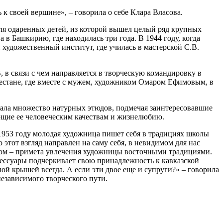
 к своей вершине», – говорила о себе Клара Власова.
ля одаренных детей, из которой вышел целый ряд крупных
 в Башкирию, где находилась три года. В 1944 году, когда
 художественный институт, где училась в мастерской С.В.
 в связи с чем направляется в творческую командировку в
естане, где вместе с мужем, художником Омаром Ефимовым, в
лала множество натурных этюдов, подмечая заинтересовавшие
ющие ее человеческим качествам и жизнелюбию.
 1953 году молодая художница пишет себя в традициях школы
этот взгляд направлен на саму себя, в невидимом для нас
нтом – примета увлечения художницы восточными традициями.
ксессуары подчеркивает свою принадлежность к кавказской
ной крышей всегда. А если эти двое еще и супруги?» – говорила
независимого творческого пути.