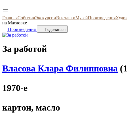
Главная
События
Экскурсии
Выставки
Музей
Произведения
Худо
на Масловке
Произведения
Поделиться
За работой
Власова Клара Филипповна
(1
1970-е
картон, масло