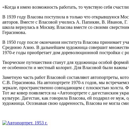
«Когда я имею возможность работать, то чувствую себя счастлив
В 1939 году Власова поступила в только что открывшуюся Мо
авторов. Вместе с Власовой учились А. Папикян, В. Иванов, Г.
школа вернулась в Москву, Власова вместе со своими сверстни
Герасимова.
В 1950 году после окончания института Власова принимает уча
Среднюю Азию. В дальнейшем художница совершит множество п
1970-е годы приобретает дом дореволюционной постройки с р
Творческие путешествия станут для художницы особой формой 
ее особенности и местный колорит. Для Власовой были важны 
Заметную часть работ Власовой составляют автопортреты, кото
С.В. Герасимова. На автопортрете 1970-х годов, мы встречаемс
зеркале, пространственно совпадающем с плоскостью холста.
Тот же ковер появляется на «Автопортрете с дагестанским укра
культуре. Дагестан, как говорила Власова, ей подарил ее муж,
художница. Осознавая свою одаренность, Власова не могла сми