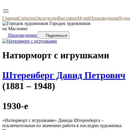
Главная
События
Экскурсии
Выставки
Музей
Произведения
Худо
Городок художников
на Масловке
Произведения
Поделиться
Натюрморт с игрушками
Штеренберг Давид Петрович
(1881 – 1948)
1930-е
«Натюрморт с игрушками» Давида Штеренберга –
исключительная по значению работа в наследии художника.