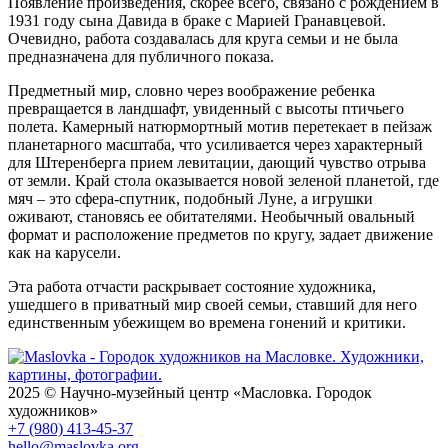
Появление произведения, скорее всего, связано с рождением в
1931 году сына Давида в браке с Марией Гранавцевой.
Очевидно, работа создавалась для круга семьи и не была
предназначена для публичного показа.
Предметный мир, словно через воображение ребенка
превращается в ландшафт, увиденный с высоты птичьего
полета. Камерный натюрмортный мотив перетекает в пейзаж
планетарного масштаба, что усиливается через характерный
для Штеренберга прием левитации, дающий чувство отрыва
от земли. Край стола оказывается новой зеленой планетой, где
мяч – это сфера-спутник, подобный Луне, а игрушки
оживают, становясь ее обитателями. Необычный овальный
формат и расположение предметов по кругу, задает движение
как на карусели.
Эта работа отчасти раскрывает состояние художника,
ушедшего в приватный мир своей семьи, ставший для него
единственным убежищем во времена гонений и критики.
2025 © Научно-музейный центр «Масловка. Городок
художников»
+7 (980) 413-45-37
hello@maslovka.org