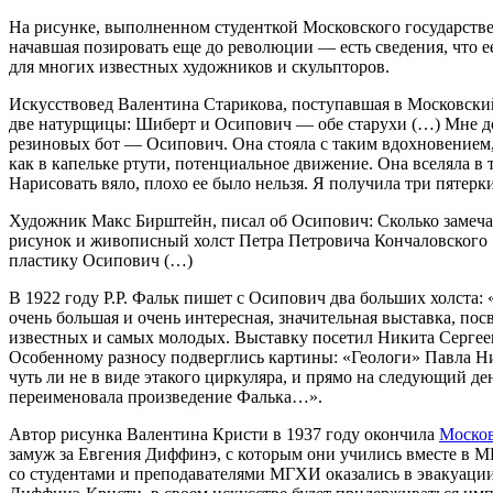
На рисунке, выполненном студенткой Московского государст
начавшая позировать еще до революции — есть сведения, что 
для многих известных художников и скульпторов.
Искусствовед Валентина Старикова, поступавшая в Московский
две натурщицы: Шиберт и Осипович — обе старухи (…) Мне до
резиновых бот — Осипович. Она стояла с таким вдохновением, 
как в капельке ртути, потенциальное движение. Она вселяла в 
Нарисовать вяло, плохо ее было нельзя. Я получила три пятерк
Художник Макс Бирштейн, писал об Осипович: Сколько замечат
рисунок и живописный холст Петра Петровича Кончаловского 1
пластику Осипович (…)
В 1922 году Р.Р. Фальк пишет с Осипович два больших холста
очень большая и очень интересная, значительная выставка, п
известных и самых молодых. Выставку посетил Никита Сергееви
Особенному разносу подверглись картины: «Геологи» Павла Ни
чуть ли не в виде этакого циркуляра, и прямо на следующий д
переименовала произведение Фалька…».
Автор рисунка Валентина Кристи в 1937 году окончила
Москов
замуж за Евгения Диффинэ, с которым они учились вместе в 
со студентами и преподавателями МГХИ оказались в эвакуаци