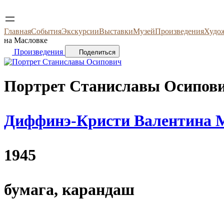
Главная
События
Экскурсии
Выставки
Музей
Произведения
Худо
на Масловке
Произведения
Поделиться
Портрет Станиславы Осипов
Диффинэ-Кристи Валентина 
1945
бумага, карандаш