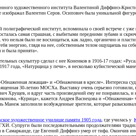
венного художественного института Валентиной Диффинэ-Крист
ее изображал Валентин Серов. Осипович была уникальной фигуро
 полиграфический институт, вспоминала о своей встрече с уже
сталась самая страшная, с выбитыми передними зубами и скрю
что нельзя было не восхищаться, как ладно, органично и пласти
тебя энергию, глядя на нее, собственным телом ощущаешь на себе
и и была принята».
ельных скульптур сделал с нее Коненков в 1916-17 годах: «Ру
917 года, «Натурщица у печи», в несколько кубистической мане
: «Обнаженная лежащая» и «Обнаженная в кресле». Интересна су
освященная 30-летию МОСХа. Выставку очень серьезно готовили,
ч Хрущев, и вдруг часть произведений ему не понравилась, и н
конова, «Курица», кажется Андрея Васнецова и «Обнаженная» Ф
ень Манеж заполнили возбужденные зрители, которые разыскивал
ское художественное училище памяти 1905 года
, где училась у
МГХИ. Супруги были последовательными продолжателями традици
и в Самарканде, где Евгений Диффинэ умер от тифа. Окончив и