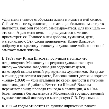
«Для меня главное отображать жизнь и искать в ней смысл.
Сейчас многие художники, не имеющие большого мастерства,
пытаются, как они говорят, самовыражаться. Для них цель —
это они. А для меня цель — прислушаться к жизни,
присмотреться. Главное в ней доброта, гуманизм, дети,
материнство». Эти слова принадлежат Кларе Власовой,
доброму и открытому человеку и художнице «обыкновенной
замечательной жизни».
В 1939 году Клара Власова поступила в только что
открывшуюся Московскую среднюю художественную
школу — учебное заведение для одаренных детей,
из которой вышел целый ряд крупных художников. Тогда же,
в тринадцатилетнем возрасте, Власова пишет детский портрет
«Тоня» (1939) — удивительный по своей зрелости и глубине
для столь ранней работы. Вместе со Школой Власова
переживет войну, проведя три года в эвакуации, а в 1944
будет принята без экзаменов в Московский государственный
художественный институт в мастерскую С.В. Герасимова.
К 1950-м годам относятся ее лучшие лирические работы