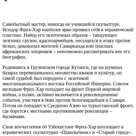
Самобытный мастер, никогда не учившийся скульптуре,
Исидор Фрих-Хар наиболее ярко проявил себя в керамической
пластике. Набор его экзотичных образов – танцующих
лезгинку грузин, красноармейцев, несущихся в атаку против
белых, диковатых жителей Самарканда или опасных
африканских хищников – невозможно рассматривать вне его
биографии.
Родившись в Грузинском городе Кутаиси, где на шумных
базарах перемешивалось множество языков и культур, он
самой судьбой был породнен с экзотикой
многонационального востока Российской Империи. Совсем
молодым Фрих-Хар попадает на фронт Первой мировой
войны, а позже, активно включается в революционные
события, участвуя в боях против белогвардейцев в Самаре.
Потом он попадает в Среднюю Азию на туркестанский фронт,
где борется с местными противниками революции –
басмачами.
Свои впечатления об Узбекистане Фрих-Хар воплощает в
керамических скульптурах «Шашлычник» и «Старый город»,