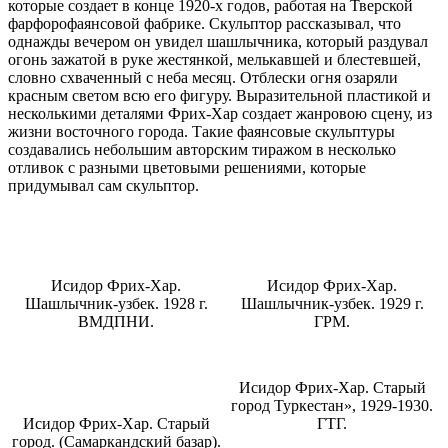
которые создает в конце 1920-х годов, работая на Тверской
фарфорофаянсовой фабрике. Скульптор рассказывал, что
однажды вечером он увидел шашлычника, который раздувал
огонь зажатой в руке жестянкой, мелькавшей и блестевшей,
словно схваченный с неба месяц. Отблески огня озаряли
красным светом всю его фигуру. Выразительной пластикой и
несколькими деталями Фрих-Хар создает жанровою сцену, из
жизни восточного города. Такие фаянсовые скульптуры
создавались небольшим авторским тиражом в несколько
отливок с разными цветовыми решениями, которые
придумывал сам скульптор.
Исидор Фрих-Хар.
Исидор Фрих-Хар.
Шашлычник-узбек. 1928 г.
Шашлычник-узбек. 1929 г.
ВМДПНИ.
ГРМ.
Исидор Фрих-Хар. Старый
город Туркестан», 1929-1930.
Исидор Фрих-Хар. Старый
ГТГ.
город. (Самаркандский базар).