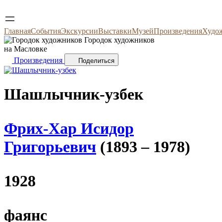
Главная
События
Экскурсии
Выставки
Музей
Произведения
Худо
Городок художников
на Масловке
Произведения
Поделиться
Шашлычник-узбек
Фрих-Хар Исидор
Григорьевич
(1893 – 1978)
1928
фаянс