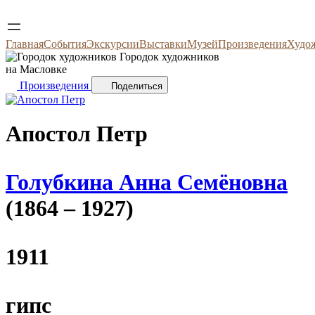
Главная
События
Экскурсии
Выставки
Музей
Произведения
Худо
Городок художников
на Масловке
Произведения
Поделиться
Апостол Петр
Голубкина Анна Семёновна
(1864 – 1927)
1911
гипс