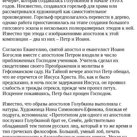
вечеря», которая создавалась Голубкиной в начале 1910-х
годов. Неизвестно, создавался горельеф для храма или
рассматривался художницей как самостоятельное
произведение. Горельеф предполагалось перевести в дерево,
однако работа приостановилась на этапе создания большого
гипсового эскиза и нескольких полноразмерных этюдов к ней.
Известно три этюда с изображениями апостолов к этой
композиции – два из них – Петр и Иоанн.
Согласно Евангелию, святой апостол и евангелист Иоанн
Богослов вместе с апостолом Петром входили в число
приближенных Господом учеников. Учитель сделал их
свидетелями своего Преображения и молитвы в
Гефсиманском саду. На Тайной вечере апостол Петр обещал,
что не отречется от Иисуса Христа. Но, как и было
предсказано, в ночь после задержания Иисуса, он проявил
слабость и трижды отрекся, прежде чем пропел петух.
Искренне покаявшись, Петр был прощен Господом.
Известно, что образы апостолов Голубкина выполняла с
натуры. Художница Нина Симонович-Ефимова, близкая её
подруга, вспоминала: «Прототипом для одного из апостолов
послужил Голубкиной брат ее, Семён, действительно
обладавший тем типом русских лиц, который в то же время и
тип греческих философов. Большой, умный лоб, печать
торжественности в благообразных четких чертах. Увидя на