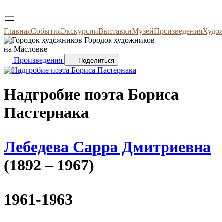
Главная
События
Экскурсии
Выставки
Музей
Произведения
Худо
Городок художников
на Масловке
Произведения
Поделиться
Надгробие поэта Бориса
Пастернака
Лебедева Сарра Дмитриевна
(1892 – 1967)
1961-1963