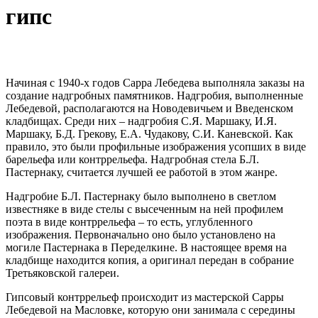
гипс
Начиная с 1940-х годов Сарра Лебедева выполняла заказы на
создание надгробных памятников. Надгробия, выполненные
Лебедевой, располагаются на Новодевичьем и Введенском
кладбищах. Среди них – надгробия С.Я. Маршаку, И.Я.
Маршаку, Б.Д. Грекову, Е.А. Чудакову, С.И. Каневской. Как
правило, это были профильные изображения усопших в виде
барельефа или контррельефа. Надгробная стела Б.Л.
Пастернаку, считается лучшей ее работой в этом жанре.
Надгробие Б.Л. Пастернаку было выполнено в светлом
известняке в виде стелы с высеченным на ней профилем
поэта в виде контррельефа – то есть, углубленного
изображения. Первоначально оно было установлено на
могиле Пастернака в Переделкине. В настоящее время на
кладбище находится копия, а оригинал передан в собрание
Третьяковской галереи.
Гипсовый контррельеф происходит из мастерской Сарры
Лебедевой на Масловке, которую они занимала с середины