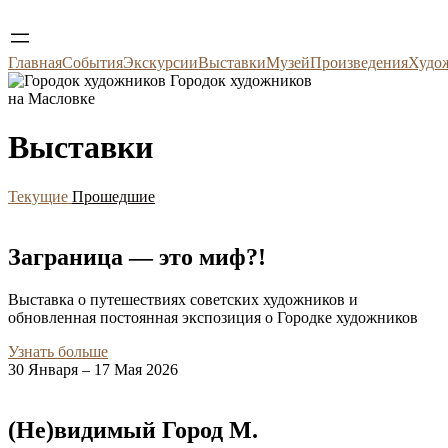
Главная
События
Экскурсии
Выставки
Музей
Произведения
Худо
Городок художников
на Масловке
Выставки
Текущие
Прошедшие
Заграница — это миф?!
Выставка о путешествиях советских художников и
обновленная постоянная экспозиция о Городке художников
Узнать больше
30 Января – 17 Мая 2026
(Не)видимый Город М.