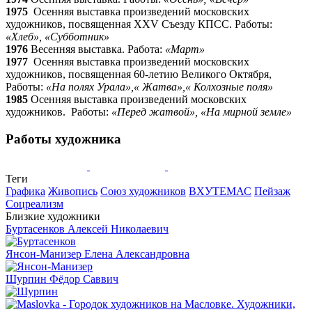
1975
Осенняя выставка произведений московских
художников, посвященная XXV Съезду КПСС. Работы:
«Хлеб», «Субботник»
1976
Весенняя выставка. Работа:
«Март»
1977
Осенняя выставка произведений московских
художников, посвященная 60-летию Великого Октября,
Работы:
«На полях Урала»,« Жатва»,« Колхозные поля»
1985
Осенняя выставка произведений московских
художников. Работы:
«Перед жатвой», «На мирной земле»
Работы художника
Теги
Графика
Живопись
Союз художников
ВХУТЕМАС
Пейзаж
Соцреализм
Близкие художники
Буртасенков
Алексей Николаевич
Янсон-Манизер
Елена Александровна
Шурпин
Фёдор Саввич