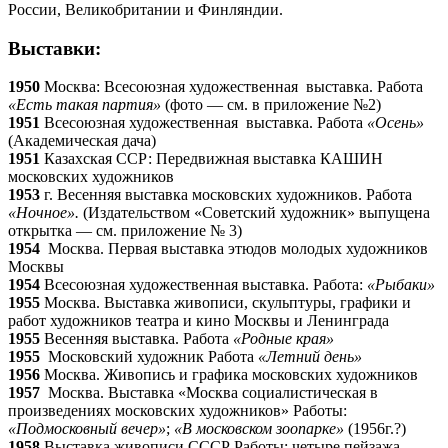
России, Великобритании и Финляндии.
Выставки:
1950
Москва: Всесоюзная художественная выставка. Работа
«Есть такая партия»
(фото — см. в приложение №2)
1951
Всесоюзная художественная выставка. Работа
«Осень»
(Академическая дача)
1951
Казахская ССР: Передвижная выставка КАШИН
московских художников
1953
г. Весенняя выставка московских художников. Работа
«Ночное».
(Издательством «Советский художник» выпущена
открытка — см. приложение № 3)
1954
Москва. Первая выставка этюдов молодых художников
Москвы
1954
Всесоюзная художественная выставка. Работа:
«Рыбаки»
1955
Москва. Выставка живописи, скульптуры, графики и
работ художников театра и кино Москвы и Ленинграда
1955
Весенняя выставка. Работа
«Родные края»
1955
Московский художник Работа
«Летний день»
1956
Москва. Живопись и графика московских художников
1957
Москва. Выставка «Москва социалистическая в
произведениях московских художников» Работы:
«Подмосковный вечер»
;
«В московском зоопарке»
(1956г.?)
1958
Выставка живописи СССР Работы: четыре пейзажа