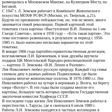
размещались в Московском Манеже, на Кузнецком Мосту, на
Беговой.
С 1947 г. Л. Земсков работает в Комбинате Живописного
искусства МОХФ РСФСР (Москва, ул. Тверская, д.21).
Будучи по призванию пейзажистом, он, тем не менее, много
занимается темой революции. Первой картиной этой
тематики стала картина «Выступление В.И. Ленина на 1-ом
Съезде Советов», затем в 1950 году – «Есть такая партия». Эта
тема постоянно развивалась, в результате за период с 1950-
1985 гг. было написано несколько вариантов по этой
тематике.
В январе 1966 года партийно-правительственная делегация,
возглавляемая Л.И. Брежневым, в знак дружбы вручила
подарок ЦК Монгольской Народно-революционной партии
— картину Л. Земскова «В.И. Ленин в Разливе».
Лев Николаевич любил русскую природу. Каждый год семья
снимала дачу в разных районах Подмосковья, где были
созданы многие живописные полотна. В 1970-1980 г.г. Лев
Николаевич работал на хуторе в верховьях р. Волги, на берегу
озера «Вселуг». В эти годы были созданы многие его
картины, большую часть которых приобрела Государственная
закупочная комиссия Худфонда СССР.
В последние годы жизни Лев Николаевич Земсков работал в
окрестностях г. Тарусы, где и скончался 6 июля 1989 г.
Работы Л.Н. Земскова находятся в частных коллекциях в