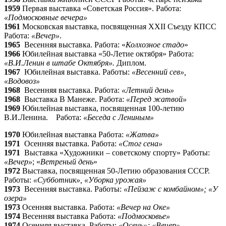
1959
Первая выставка «Советская Россия». Работа:
«Подмосковные вечера»
1961
Московская выставка, посвященная XXII Съезду КПСС
Работа:
«Вечер»
.
1965
Весенняя выставка. Работа: «
Колхозное стадо
»
1966
Юбилейная выставка «50-Летие октября» Работа:
«В.И.Ленин в штабе Октября».
Диплом.
1967
Юбилейная выставка. Работы:
«Весенний сев»,
«Водовоз»
1968
Весенняя выставка. Работа:
«Летний день»
1968
Выставка В Манеже. Работа:
«Перед жатвой»
1969
Юбилейная выставка, посвященная 100-летию
В.И.Ленина. Работа:
«Беседа с Лениным»
1970
Юбилейная выставка Работа:
«Жатва»
1971
Осенняя выставка. Работа:
«Стог сена»
1971
Выставка «Художники – советскому спорту» Работы:
«Вечер»
; «
Ветреный день
»
1972
Выставка, посвященная 50-Летию образования СССР.
Работы:
«Субботник», «Уборка урожая»
1973
Весенняя выставка. Работы:
«Пейзаж с комбайном»; «У
озера»
1973
Осенняя выставка. Работа:
«Вечер на Оке»
1974
Весенняя выставка Работа:
«Подмосковье»
1974
Осенняя выставка. Работы:
«Осень»; «Вечер»