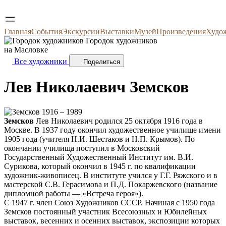
Главная
События
Экскурсии
Выставки
Музей
Произведения
Худо
Городок художников
на Масловке
Все художники
Поделиться
Лев Николаевич
Земсков
1916 – 1989
Земсков
Лев Николаевич родился 25 октября 1916 года в
Москве. В 1937 году окончил художественное училище имени
1905 года (учителя Н.И. Шестаков и Н.П. Крымов). По
окончании училища поступил в Московский
Государственный Художественный Институт им. В.И.
Сурикова, который окончил в 1945 г. по квалификации
художник-живописец. В институте учился у Г.Г. Ряжского и в
мастерской С.В. Герасимова и П.Д. Покаржевского (название
дипломной работы — «Встреча героя»).
С 1947 г. член Союз Художников СССР. Начиная с 1950 года
Земсков постоянный участник Всесоюзных и Юбилейных
выставок, весенних и осенних выставок, экспозиции которых