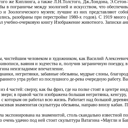
ого же Киплинга, а также Л.Н.Толстого, Дж.Лондона, Э.Сетон
бы в пограничье между зоологией и искусством, что обеспечива
о и Зоологического музеев; лучшие из них представляют соб
лись, разобраны при перестройке 1980-х годов). С 1919 много 
вал учебно-очерковую книгу Изображение животного. Записки ан
ым, чистейшим человеком и художником, как Василий Алексеевич
вописи, ваяния и зодчества и, получив заграничную поездку, 
гина неизгладимое впечатление.
ндианки, негритянки, забавные обезьяны, мудрые слоны, благоро
с раннего утра рубит из послушного де-рева очередную работу. 
з 4 частей: сверху, как бы фриз, где на полке стоят в центре 
звери; в правой части изображена большая негритянка, кенгуру,
, с которым он работал всю жизнь. Работает над большой дерев
асивая знаменитая скульптура обезьяны, направо внизу кабан. П
была экспонирована на знаменитой, столь скандально известно
о очень удачно под ней стоит скульптура Ватагина «Маугли и Ба