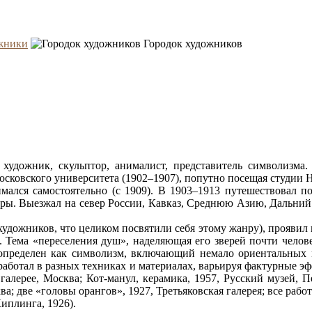
жники
Городок художников
художник, скульптор, анималист, представитель символизма.
осковского университета (1902–1907), попутно посещая студии Н
имался самостоятельно (с 1909). В 1903–1913 путешествовал 
ры. Выезжал на север России, Кавказ, Среднюю Азию, Дальний В
 художников, что целиком посвятили себя этому жанру), прояви
. Тема «переселения душ», наделяющая его зверей почти челов
 определен как символизм, включающий немало ориентальных 
о работал в разных техниках и материалах, варьируя фактурные
ой галерее, Москва; Кот-манул, керамика, 1957, Русский музей
а; две «головы орангов», 1927, Третьяковская галерея; все раб
иплинга, 1926).