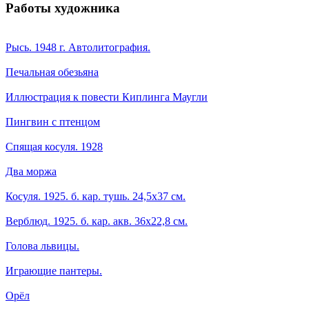
Работы художника
Рысь. 1948 г. Автолитография.
Печальная обезьяна
Иллюстрация к повести Киплинга Маугли
Пингвин с птенцом
Спящая косуля. 1928
Два моржа
Косуля. 1925. б. кар. тушь. 24,5х37 см.
Верблюд. 1925. б. кар. акв. 36х22,8 см.
Голова львицы.
Играющие пантеры.
Орёл