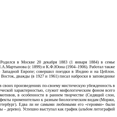
 Родился в Москве 20 декабря 1883 (1 января 1884) в семье
.А.Мартынова (с 1899) и К.Ф.Юона (1904–1906). Работал также
по Западной Европе; совершил поездки в Индию и на Цейлон.
осток, дважды (в 1927 и 1961) писал наброски в заповеднике
л в своих произведениях по-своему мистическую убежденность в
еческой характерностью, служит мифологическим фоном всего
мотивов, в особенности в раннем творчестве (Сидящий слон,
 эффекты применительно к разным биологическим видам (Моржи,
, Петербург). Едва ли не самыми любимыми его «героями» были
оты – дерево). Успешно выступал как график (альбом литографий