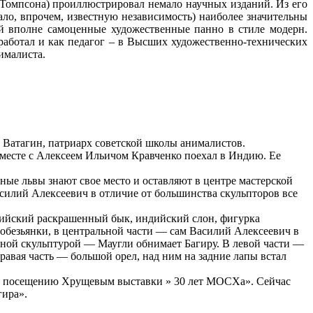
-Томпсона) проиллюстрировал немало научных изданий. Из его
ло, впрочем, известную независимость) наиболее значительны
ой вполне самоценные художественные панно в стиле модерн.
работал и как педагог – в Высших художественно-технических
ималиста.
 Ватагин, патриарх советской школы анималистов.
вместе с Алексеем Ильичом Кравченко поехал в Индию. Ее
дные львы знают свое место и оставляют в центре мастерской
Василий Алексеевич в отличие от большинства скульпторов все
индийский раскрашенный бык, индийский слон, фигурка
 обезьянки, в центральной части — сам Василий Алексеевич в
янной скульптурой — Маугли обнимает Багиру. В левой части —
равая часть — большой орел, над ним на задние лапы встал
й по посещению Хрущевым выставки » 30 лет МОСХа». Сейчас
гира».