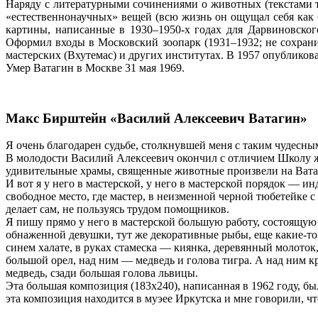
Наряду с литературными сочинениями о животных (текстами т
«естественнонаучных» вещей (всю жизнь он ощущал себя как 
картины, написанные в 1930–1950-х годах для Дарвиновског
Оформил входы в Московский зоопарк (1931–1932; не сохрани
мастерских (Вхутемас) и других институтах. В 1957 опублико
Умер Ватагин в Москве 31 мая 1969.
Макс Бирштейн «Василий Алексеевич Ватагин»
Я очень благодарен судьбе, столкнувшей меня с таким чудесн
В молодости Василий Алексеевич окончил с отличием Школу жи
удивителыные храмы, священные животные произвели на Вата
И вот я у него в мастерской, у него в мастерской порядок — и
свободное место, где мастер, в неизменной черной тюбетейке 
делает сам, не пользуясь трудом помощников.
Я пишу прямо у него в мастерской большую работу, состоящую и
обнаженной девушки, тут же декоративные рыбы, еще какие-то 
синем халате, в руках стамеска — киянка, деревянный молоток
большой орел, над ним — медведь и голова тигра. А над ним кр
медведь, сзади большая голова львицы.
Эта большая композиция (183х240), написанная в 1962 году, 
эта композиция находится в муэее Иркутска и мне говорили, чт