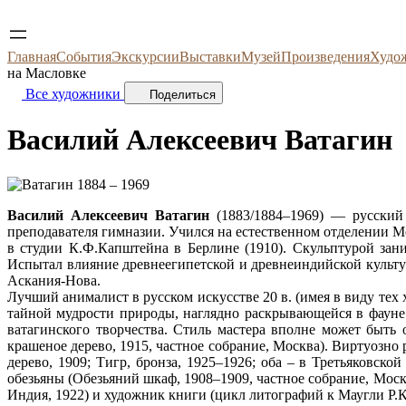
Главная
События
Экскурсии
Выставки
Музей
Произведения
Худо
на Масловке
Все художники
Поделиться
Василий Алексеевич
Ватагин
1884 – 1969
Василий Алексеевич Ватагин
(1883/1884–1969) — русский 
преподавателя гимназии. Учился на естественном отделении М
в студии К.Ф.Капштейна в Берлине (1910). Скульптурой зан
Испытал влияние древнеегипетской и древнеиндийской культу
Аскания-Нова.
Лучший анималист в русском искусстве 20 в. (имея в виду тех
тайной мудрости природы, наглядно раскрывающейся в фауне
ватагинского творчества. Стиль мастера вполне может быть
крашеное дерево, 1915, частное собрание, Москва). Виртуозн
дерево, 1909; Тигр, бронза, 1925–1926; оба – в Третьяковск
обезьяны (Обезьяний шкаф, 1908–1909, частное собрание, Москв
Индия, 1922) и художник книги (цикл литографий к Маугли Р.К