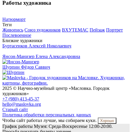
Работы художника
Натюрморт
Теги
Живопись
Союз художников
ВХУТЕМАС
Пейзаж
Портрет
Послевоенное
Близкие художники
Буртасенков
Алексей Николаевич
Янсон-Манизер
Елена Александровна
Шурпин
Фёдор Саввич
2025 © Научно-музейный центр «Масловка. Городок
художников»
+7 (980) 413-45-37
hello@maslovka.org
Старый сайт
Политика обработки персональных данных
Чтобы сайт работал лучше, мы собираем куки.
Хорошо
График работы Музея: Среда-Воскресенье 12:00-20:00.
Просьба покупать билеты заранее.