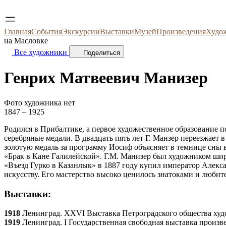
Главная
События
Экскурсии
Выставки
Музей
Произведения
Худо
на Масловке
Все художники
Поделиться
Генрих Матвеевич
Манизер
Фото художника нет
1847 – 1925
Родился в Прибалтике, а первое художественное образование 
серебряные медали. В двадцать пять лет Г. Манзер переезжает
золотую медаль за программу Иосиф объясняет в темнице сны 
«Брак в Кане Галилейской». Г.М. Манизер был художником шир
«Въезд Гурко в Казанлык» в 1887 году купил император Алекс
искусству. Его мастерство высоко ценилось знатоками и люби
Выставки:
1918
Ленинград. XXVI Выставка Петроградского общества ху
1919
Ленинград. I Государственная свободная выставка произв