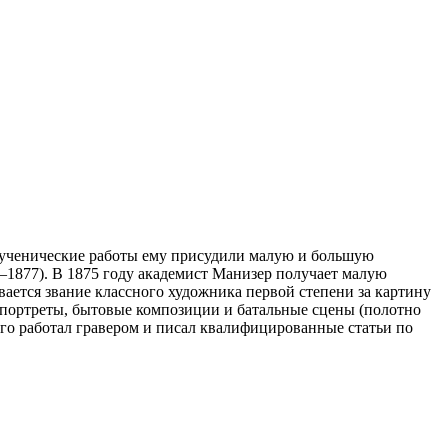
а ученические работы ему присудили малую и большую
2—1877). В 1875 году академист Манизер получает малую
ается звание классного художника первой степени за картину
 портреты, бытовые композиции и батальные сцены (полотно
ого работал гравером и писал квалифицированные статьи по