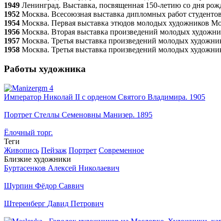
1949
Ленинград. Выставка, посвященная 150-летию со дня рож
1952
Москва. Всесоюзная выставка дипломных работ студентов
1954
Москва. Первая выставка этюдов молодых художников М
1956
Москва. Вторая выставка произведений молодых художн
1957
Москва. Третья выставка произведений молодых художни
1958
Москва. Третья выставка произведений молодых художни
Работы художника
Император Николай II с орденом Святого Владимира. 1905
Портрет Стеллы Семеновны Манизер. 1895
Ёлочный торг.
Теги
Живопись
Пейзаж
Портрет
Современное
Близкие художники
Буртасенков
Алексей Николаевич
Шурпин
Фёдор Саввич
Штеренберг
Давид Петрович