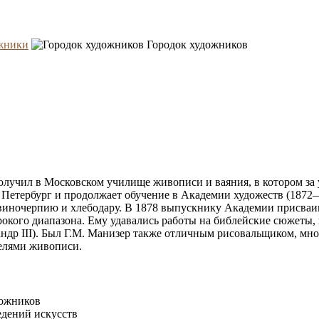
жники
Городок художников
получил в Московском училище живописи и ваяния, в котором з
 в Петербург и продолжает обучение в Академии художеств (187
виночерпию и хлебодару. В 1878 выпускнику Академии присваив
окого диапазона. Ему удавались работы на библейские сюжеты,
андр III). Был Г.М. Манизер также отличным рисовальщиком, мн
телями живописи.
дожников
едений искусств