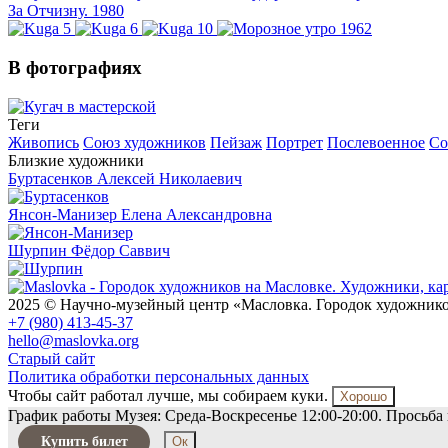
За Отчизну. 1980
В фотографиях
Теги
Живопись
Союз художников
Пейзаж
Портрет
Послевоенное
Со
Близкие художники
Буртасенков
Алексей Николаевич
Янсон-Манизер
Елена Александровна
Шурпин
Фёдор Саввич
2025 © Научно-музейный центр «Масловка. Городок художник
+7 (980) 413-45-37
hello@maslovka.org
Старый сайт
Политика обработки персональных данных
Чтобы сайт работал лучше, мы собираем куки.
Хорошо
График работы Музея: Среда-Воскресенье 12:00-20:00. Просьба 
Купить билет
Ок