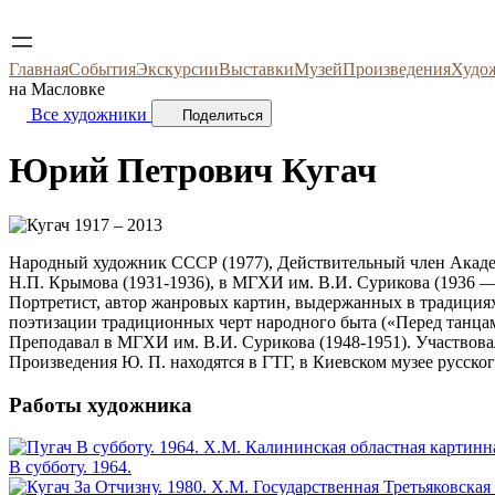
Главная
События
Экскурсии
Выставки
Музей
Произведения
Худо
на Масловке
Все художники
Поделиться
Юрий Петрович
Кугач
1917 – 2013
Народный художник СССР (1977), Действительный член Академ
Н.П. Крымова (1931-1936), в МГХИ им. В.И. Сурикова (1936 — 1
Портретист, автор жанровых картин, выдержанных в традиция
поэтизации традиционных черт народного быта («Перед танцами
Преподавал в МГХИ им. В.И. Сурикова (1948-1951). Участвова
Произведения Ю. П. находятся в ГТГ, в Киевском музее русског
Работы художника
В субботу. 1964.