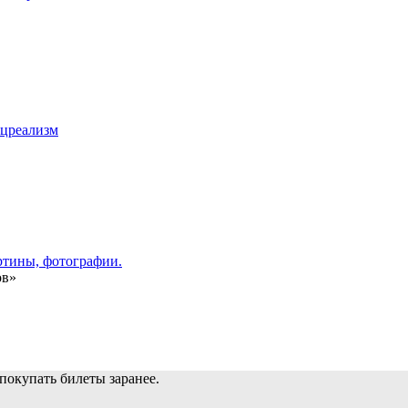
цреализм
ов»
покупать билеты заранее.