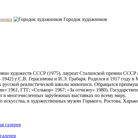
жники
Городок художников
ии художеств СССР (1975), лауреат Сталинской премии СССР (1
942) у С.В. Герасимова и И.Э. Грабаря. Родился в 1917 году в 
х русской реалистической школы живописи. Обращался преимуще
» 1961, ГТГ; «Селькор» 1967; «За отчизну» 1980). Государстве
л в многочисленных зарубежных выставках по всему миру.
о искусства, в художественных музеях Горького, Ростова, Харько