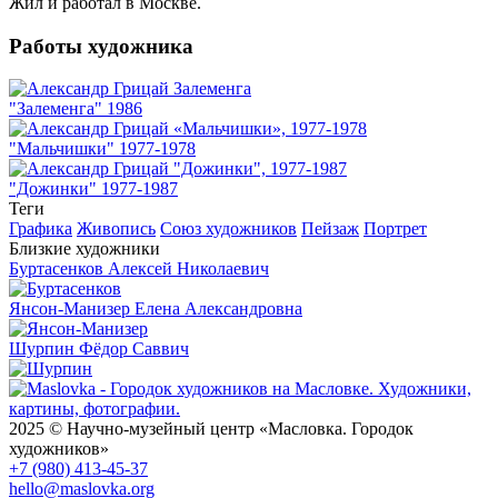
Жил и работал в Москве.
Работы художника
"Залеменга" 1986
"Мальчишки" 1977-1978
"Дожинки" 1977-1987
Теги
Графика
Живопись
Союз художников
Пейзаж
Портрет
Близкие художники
Буртасенков
Алексей Николаевич
Янсон-Манизер
Елена Александровна
Шурпин
Фёдор Саввич
2025 © Научно-музейный центр «Масловка. Городок
художников»
+7 (980) 413-45-37
hello@maslovka.org