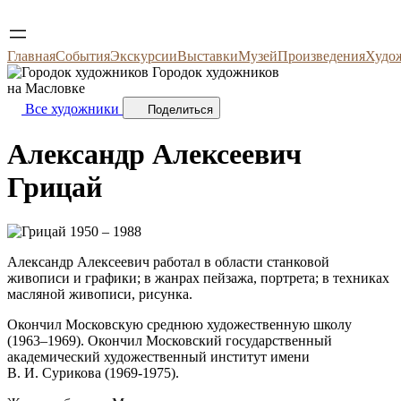
Главная
События
Экскурсии
Выставки
Музей
Произведения
Худо
Городок художников
на Масловке
Все художники
Поделиться
Александр Алексеевич
Грицай
1950 – 1988
Александр Алексеевич работал в области станковой
живописи и графики; в жанрах пейзажа, портрета; в техниках
масляной живописи, рисунка.
Окончил Московскую среднюю художественную школу
(1963–1969). Окончил Московский государственный
академический художественный институт имени
В. И. Сурикова (1969-1975).