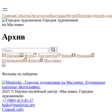
Главная
События
Экскурсии
Выставки
Музей
Произведения
Худо
Городок художников
на Масловке
Архив
Письма
Фото
Документы
Вещи
Фильмы
Публикации
Книги
Выставки
Фильмы не найдены
2025 © Научно-музейный центр «Масловка. Городок
художников»
+7 (980) 413-45-37
hello@maslovka.org
Старый сайт