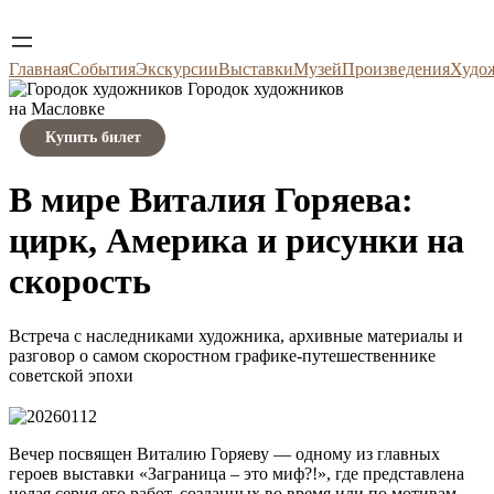
Главная
События
Экскурсии
Выставки
Музей
Произведения
Худо
Городок художников
на Масловке
Купить билет
В мире Виталия Горяева:
цирк, Америка и рисунки на
скорость
Встреча с наследниками художника, архивные материалы и
разговор о самом скоростном графике-путешественнике
советской эпохи
Вечер посвящен Виталию Горяеву — одному из главных
героев выставки «Заграница – это миф?!», где представлена
целая серия его работ, созданных во время или по мотивам