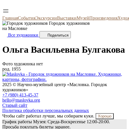
Главная
События
Экскурсии
Выставки
Музей
Произведения
Худо
Городок художников
на Масловке
Все художники
Поделиться
Ольга Васильевна
Булгакова
Фото художника нет
род. 1955
2025 © Научно-музейный центр «Масловка. Городок
художников»
+7 (980) 413-45-37
hello@maslovka.org
Старый сайт
Политика обработки персональных данных
Чтобы сайт работал лучше, мы собираем куки.
Хорошо
График работы Музея: Среда-Воскресенье 12:00-20:00.
Просьба покупать билеты заранее.