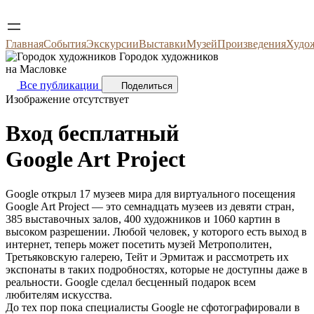
Главная
События
Экскурсии
Выставки
Музей
Произведения
Худо
Городок художников
на Масловке
Все публикации
Поделиться
Изображение отсутствует
Вход бесплатный
Google Art Project
Google открыл 17 музеев мира для виртуального посещения
Google Art Project — это семнадцать музеев из девяти стран,
385 выставочных залов, 400 художников и 1060 картин в
высоком разрешении. Любой человек, у которого есть выход в
интернет, теперь может посетить музей Метрополитен,
Третьяковскую галерею, Тейт и Эрмитаж и рассмотреть их
экспонаты в таких подробностях, которые не доступны даже в
реальности. Google сделал бесценный подарок всем
любителям искусства.
До тех пор пока специалисты Google не сфотографировали в