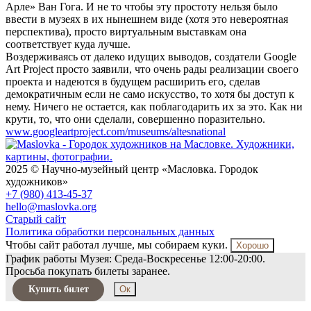
Арле» Ван Гога. И не то чтобы эту простоту нельзя было
ввести в музеях в их нынешнем виде (хотя это невероятная
перспектива), просто виртуальным выставкам она
соответствует куда лучше.
Воздерживаясь от далеко идущих выводов, создатели Google
Art Project просто заявили, что очень рады реализации своего
проекта и надеются в будущем расширить его, сделав
демократичным если не само искусство, то хотя бы доступ к
нему. Ничего не остается, как поблагодарить их за это. Как ни
крути, то, что они сделали, совершенно поразительно.
www.googleartproject.com/museums/altesnational
2025 © Научно-музейный центр «Масловка. Городок
художников»
+7 (980) 413-45-37
hello@maslovka.org
Старый сайт
Политика обработки персональных данных
Чтобы сайт работал лучше, мы собираем куки.
Хорошо
График работы Музея: Среда-Воскресенье 12:00-20:00.
Просьба покупать билеты заранее.
Купить билет
Ок