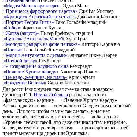
«Звездная ночь»
Винсент Ван Гог
«Мадам Мане в оранжерее»
Эдуар Мане
«Принцесса фарфорового царства»
Джеймс Уистлер
«Франциск Ассизский в пустыне»
Джованни Беллини
«Портрет Георга Гитца»
Ганс Гольбейн-младший
«Собор»
Франтишек Купка
«Жатва (август)»
Питер Брейгель-старший
«Бутылка ‘Анис дель Моно'»
Хуан Грис
«Молодой рыцарь на фоне пейзажа»
Витторе Карпаччо
«Послы»
Ганс Гольбейн-младший
«Мария-Антуанетта с детьми»
Элизабет Виже-Лебрен
«Ночной дозор»
Рембрандт
«»Возвращение блудного сына
Рембрандт
«Явление Христа народу»
Александр Иванов
«Не надо, женщина, не плачь»
Крис Офили
«Рождение Венеры»
Сандро Боттичелли
Для российских музеев такая съемка стала подарком.
Директор ГТГ
Ирина Лебедева
рассказала, что их
«флагманскую» картину — «Явление Христа народу»
Александра Иванова — специалисты Google снимали целый
день. «Для того чтобы самим так сделать, у нас нет
технологий, нет таких возможностей», — добавила она.
«Уровень съемки такой, что даже специалистам интересно,
исследователям и реставраторам», — присоединилась к ней
представительница дирекции Эрмитажа.