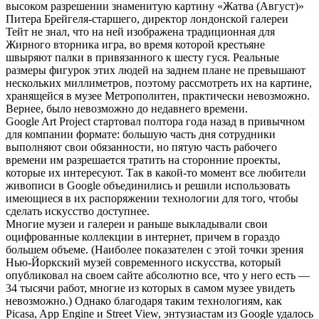
высоком разрешении знаменитую картину «Жатва (Август)»
Питера Брейгеля-старшего, директор лондонской галереи
Тейт не знал, что на ней изображена традиционная для
Жирного вторника игра, во время которой крестьяне
швыряют палки в привязанного к шесту гуся. Реальные
размеры фигурок этих людей на заднем плане не превышают
нескольких миллиметров, поэтому рассмотреть их на картине,
хранящейся в музее Метрополитен, практически невозможно.
Вернее, было невозможно до недавнего времени.
Google Art Project стартовал полтора года назад в привычном
для компании формате: большую часть дня сотрудники
выполняют свои обязанности, но пятую часть рабочего
времени им разрешается тратить на сторонние проекты,
которые их интересуют. Так в какой-то момент все любители
живописи в Google объединились и решили использовать
имеющиеся в их распоряжении технологии для того, чтобы
сделать искусство доступнее.
Многие музеи и галереи и раньше выкладывали свои
оцифрованные коллекции в интернет, причем в гораздо
большем объеме. (Наиболее показателен с этой точки зрения
Нью-Йоркский музей современного искусства, который
опубликовал на своем сайте абсолютно все, что у него есть —
34 тысячи работ, многие из которых в самом музее увидеть
невозможно.) Однако благодаря таким технологиям, как
Picasa, App Engine и Street View, энтузиастам из Google удалось