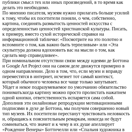
публики смысл тех или иных произведений, в то время как
делать это необходимо.
По мнению писателя, музеям нужно прилагать больше усилий
к тому, чтобы их посетители поняли, о чем, собственно,
картина, соединять размытость ценностей искусства с
определенностью ценностей христианской культуры. Писать,
к примеру, вместо сухой исторической справки на
информационной табличке: «Посмотрите на это полотно и
вспомните о том, как важно быть терпеливым» или «Эта
скульптура должна вдохновить вас на мысли о том, как
сделать мир справедливее».
При номинальном отсутствии связи между идеями де Боттона
и Google Art Project они на самом деле движутся примерно в
одном направлении. Дело в том, что, если музеи и вправду
переместятся в интернет, исчезнет тот самый контекст,
который обычного человека все чаще только запутывает.
Уйдет и некое подразумеваемое по умолчанию обязательство
понимать:когда картину можно просто пролистать нажатием
одной кнопки, ответственность испаряется сама собой.
Дополнив эти онлайновые репродукции мотивационными
подписями в духе де Боттона, мы получим совершенно новый
тип музеев. Их посетители перестанут чувствовать неловкость
и, обращаясь к пояснительным ремаркам, никогда не будут
сомневаться, что значит и к чему в их душе апеллирует
«Рождение Венеры» Боттичелли или «Спальня художника в