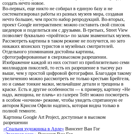
создать нечто новое.
Во-первых, еще никто не собирал в единую базу и не
систематизировал работы из разных музеев мира, создавая
нечто большее, чем просто набор репродукций. Во-вторых,
проект Google интерактивен: можно составить свой список
шедевров и поделиться им с друзьями. В-третьих, Street View
позволяет буквально «пройтись» по залам знаменитых музеев.
Рассмотреть картины в таком режиме не получится, но зато
никаких японских туристов и музейных смотрителей.
Отдельного упоминания достойны картины,
сфотографированные в сверхвысоком разрешении.
Изображение каждой из них состоит из приблизительно семи
миллиардов пикселей, то есть их разрешение в тысячу раз
выше, чем у простой цифровой фотографии. Благодаря такому
увеличению можно рассмотреть не только крестьян Брейгеля,
но и самые тонкие мазки, мельчайшие детали и трещины в
краске. Есть и другие особенности — к примеру, картину «Не
надо, женщина, не плачь» из галереи Тейт можно посмотреть
в особом «ночном» режиме, чтобы увидеть спрятанную ее
автором Крисом Офили надпись, которая видна только в
полной темноте.
Картины Google Art Project, доступные в высоком
разрешении
«Спальня художника в Арле»
Винсент Ван Гог