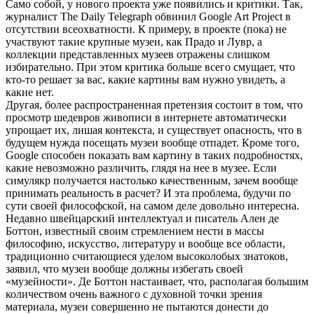
Само собой, у нового проекта уже появились и критики. Так,
журналист The Daily Telegraph обвинил Google Art Project в
отсутствии всеохватности. К примеру, в проекте (пока) не
участвуют такие крупные музеи, как Прадо и Лувр, а
коллекции представленных музеев отражены слишком
избирательно. При этом критика больше всего смущает, что
кто-то решает за вас, какие картины вам нужно увидеть, а
какие нет.
Другая, более распространенная претензия состоит в том, что
просмотр шедевров живописи в интернете автоматически
упрощает их, лишая контекста, и существует опасность, что в
будущем нужда посещать музеи вообще отпадет. Кроме того,
Google способен показать вам картину в таких подробностях,
какие невозможно различить, глядя на нее в музее. Если
симулякр получается настолько качественным, зачем вообще
принимать реальность в расчет? И эта проблема, будучи по
сути своей философской, на самом деле довольно интересна.
Недавно швейцарский интеллектуал и писатель Ален де
Боттон, известный своим стремлением нести в массы
философию, искусство, литературу и вообще все области,
традиционно считающиеся уделом высоколобых знатоков,
заявил, что музеи вообще должны избегать своей
«музейности». Де Боттон настаивает, что, располагая большим
количеством очень важного с духовной точки зрения
материала, музеи совершенно не пытаются донести до