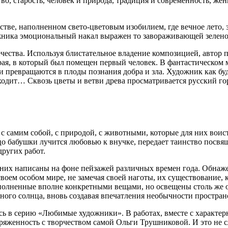
о, старость, человек и природа, традиция и современность, жен
ве, наполненном свето-цветовым изобилием, где вечное лето, зо
жника эмоциональный накал выражен то завораживающей зеленой 
овечества. Используя блистательное владение композицией, авто
рая, в который был помещен первый человек. В фантастическом м
и превращаются в плоды познания добра и зла. Художник как буд
сходит… Сквозь цветы и ветви древа просматривается русский го
 с самим собой, с природой, с животными, которые для них воис
о бабушки лучится любовью к внучке, передает таинство посвя
ругих работ.
 них написаны на фоне пейзажей различных времен года. Обна
оем особом мире, не замечая своей наготы, их существование, к
полненные вполне конкретными вещами, но освещены столь же о
ого солнца, вновь создавая впечатления необычности простран
ась в серию «Любимые художники». В работах, вместе с характе
опряженность с творчеством самой Ольги Трушниковой. И это не