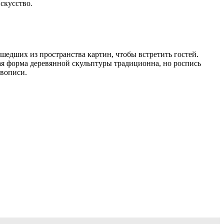
Искусство
.
едших из пространства картин, чтобы встретить гостей.
ая форма деревянной скульптуры традиционна, но роспись
ивописи.