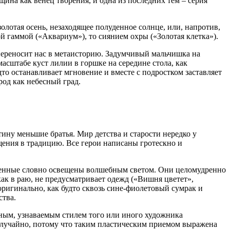
щина как венец творения, и одна из последних тем – серия
лотая осень, незаходящее полуденное солнце, или, напротив,
гаммой («Аквариум»), то сиянием охры («Золотая клетка»).
р переносит нас в метаисторию. Задумчивый мальчишка на
асштабе куст лилии в горшке на середине стола, как
то останавливает мгновение и вместе с подростком заставляет
род как небесный град.
тину меньшие братья. Мир детства и старости нередко у
щения в традицию. Все герои написаны гротескно и
женные словно освещены волшебным светом. Они целомудренно
ак в раю, не предусматривает одежд («Вишня цветет»,
ригинально, как будто сквозь сине-фиолетовый сумрак и
ства.
рным, узнаваемым стилем того или иного художника
 случайно, потому что таким пластическим приемом выражена