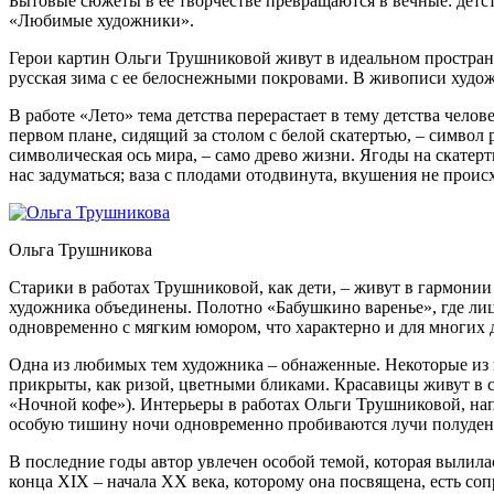
Бытовые сюжеты в ее творчестве превращаются в вечные: детств
«Любимые художники».
Герои картин Ольги Трушниковой живут в идеальном пространст
русская зима с ее белоснежными покровами. В живописи худо
В работе «Лето» тема детства перерастает в тему детства чел
первом плане, сидящий за столом с белой скатертью, – символ 
символическая ось мира, – само древо жизни. Ягоды на скатерт
нас задуматься; ваза с плодами отодвинута, вкушения не прои
Ольга Трушникова
Старики в работах Трушниковой, как дети, – живут в гармонии
художника объединены. Полотно «Бабушкино варенье», где лиц
одновременно с мягким юмором, что характерно и для многих д
Одна из любимых тем художника – обнаженные. Некоторые из
прикрыты, как ризой, цветными бликами. Красавицы живут в св
«Ночной кофе»). Интерьеры в работах Ольги Трушниковой, на
особую тишину ночи одновременно пробиваются лучи полуденн
В последние годы автор увлечен особой темой, которая вылил
конца XIX – начала XX века, которому она посвящена, есть с