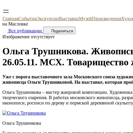
Главная
События
Экскурсии
Выставки
Музей
Произведения
Худо
на Масловке
Все публикации
Поделиться
Изображение отсутствует
Ольга Трушникова. Живопись
26.05.11. МСХ. Товарищество
Уже с порога выставочного зала Московского союза художни
живописца Ольги Трушниковой. На выставке, которая пройдет
Ольга Трушникова – мастер жанровой композиции. Художника в
творческого озарения. В работах московского живописца, раз
иконописи, росписи по дереву и пермской деревянной скульпт
Ольга Трушникова