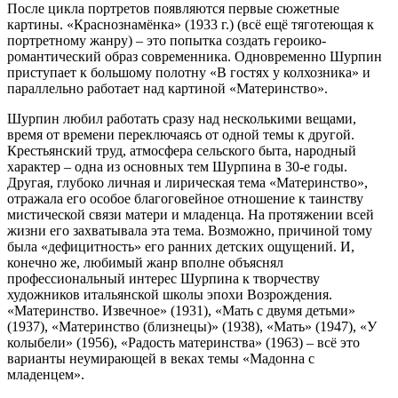
После цикла портретов появляются первые сюжетные
картины. «Краснознамёнка» (1933 г.) (всё ещё тяготеющая к
портретному жанру) – это попытка создать героико-
романтический образ современника. Одновременно Шурпин
приступает к большому полотну «В гостях у колхозника» и
параллельно работает над картиной «Материнство».
Шурпин любил работать сразу над несколькими вещами,
время от времени переключаясь от одной темы к другой.
Крестьянский труд, атмосфера сельского быта, народный
характер – одна из основных тем Шурпина в 30-е годы.
Другая, глубоко личная и лирическая тема «Материнство»,
отражала его особое благоговейное отношение к таинству
мистической связи матери и младенца. На протяжении всей
жизни его захватывала эта тема. Возможно, причиной тому
была «дефицитность» его ранних детских ощущений. И,
конечно же, любимый жанр вполне объяснял
профессиональный интерес Шурпина к творчеству
художников итальянской школы эпохи Возрождения.
«Материнство. Извечное» (1931), «Мать с двумя детьми»
(1937), «Материнство (близнецы)» (1938), «Мать» (1947), «У
колыбели» (1956), «Радость материнства» (1963) – всё это
варианты неумирающей в веках темы «Мадонна с
младенцем».