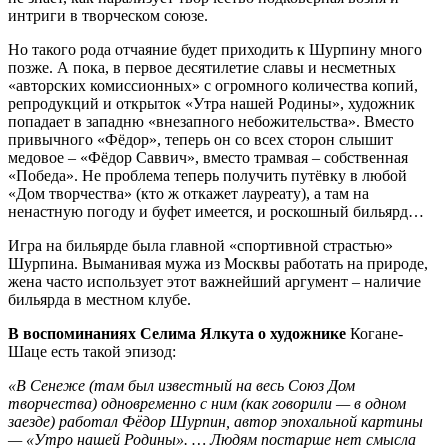
интриги в творческом союзе.
Но такого рода отчаяние будет приходить к Шурпину много
позже. А пока, в первое десятилетие славы и несметных
«авторских комиссионных» с огромного количества копий,
репродукций и открыток «Утра нашей Родины», художник
попадает в западню «внезапного небожительства». Вместо
привычного «Фёдор», теперь он со всех сторон слышит
медовое – «Фёдор Саввич», вместо трамвая – собственная
«Победа». Не проблема теперь получить путёвку в любой
«Дом творчества» (кто ж откажет лауреату), а там на
ненастную погоду и буфет имеется, и роскошный бильярд…
Игра на бильярде была главной «спортивной страстью»
Шурпина. Выманивая мужа из Москвы работать на природе,
жена часто использует этот важнейший аргумент – наличие
бильярда в местном клубе.
В воспоминаниях Селима Ялкута о художнике
Когане-
Шаце есть такой эпизод:
«В Сенеже (там был известный на весь Союз Дом
творчества) одновременно с ним (как говорили — в одном
заезде) работал Фёдор Шурпин, автор эпохальной картины
— «Утро нашей Родины». … Людям постарше нет смысла