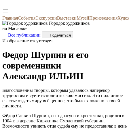
Главная
События
Экскурсии
Выставки
Музей
Произведения
Худо
Городок художников
на Масловке
Все публикации
Поделиться
Изображение отсутствует
Федор Шурпин и его
современники
Александр ИЛЬИН
Благословенны творцы, которым удавалось наперекор
трудностям и суете исполнить свою миссию. Это подлинное
счастье отдать миру всё ценное, что было заложено в твоей
личности.
Фёдор Саввич Шурпин, сын драгуна и крестьянки, родился в
1904 г. в деревне Кирякинка Смоленской губернии.
Возможности увидеть отца судьба ему не предоставила: в день