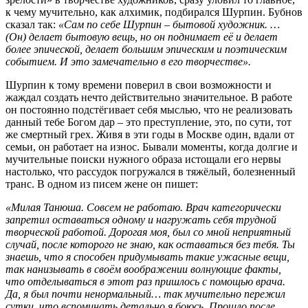
к чему мучительно, как алхимик, подбирался Шурпин. Бубнов
сказал так:
«Сам по себе Шурпин – бытовой художник. …
(Он) делает бытовую вещь, но он поднимает её и делает
более эпической, делает большим эпическим и поэтичес
ким
событием. И это замечательно в его творчестве».
Шурпин к тому времени поверил в свои возможности и
жаждал создать нечто действительно значительное. В работе
он постоянно подстёгивает себя мыслью, что не реализовать
данный тебе Богом дар – это преступление, это, по сути, тот
же смертный грех. Живя в эти годы в Москве один, вдали от
семьи, он работает на износ. Бывали моменты, когда долгие и
мучительные поиски нужного образа истощали его нервы
настолько, что рассудок погружался в тяжёлый, болезненный
транс. В одном из писем жене он пишет:
«Милая Танюша. Совсем не работаю. Врач категорически
запретил оставаться одному и нагружать себя трудной
творческой работой. Дорогая моя, был со мной неприятный
случай, после которого не знаю, как оставаться без тебя. Ты
знаешь, что я способен придумывать такие ужасные вещи,
так нанизывать в своём воображении волнующие факты,
что отделываться в этот раз пришлось с помощью врача.
Да, я был почти ненормальный… так мучительно пережил
сутки, что вспоминать детально я боюсь. Прошло после