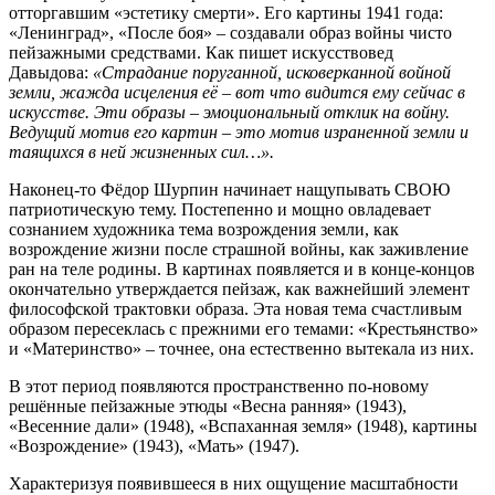
отторгавшим «эстетику смерти». Его картины 1941 года:
«Ленинград», «После боя» – создавали образ войны чисто
пейзажными средствами. Как пишет искусствовед
Давыдова:
«Страдание поруганной, исковерканной войной
земли, жажда исцеления её – вот что видится ему сейчас в
искусстве. Эти образы – эмоциональный отклик на войну.
Ведущий мотив его картин – это мотив израненной земли и
таящихся в ней жизненных сил…».
Наконец-то Фёдор Шурпин начинает нащупывать СВОЮ
патриотическую тему. Постепенно и мощно овладевает
сознанием художника тема возрождения земли, как
возрождение жизни после страшной войны, как заживление
ран на теле родины. В картинах появляется и в конце-концов
окончательно утверждается пейзаж, как важнейший элемент
философской трактовки образа. Эта новая тема счастливым
образом пересеклась с прежними его темами: «Крестьянство»
и «Материнство» – точнее, она естественно вытекала из них.
В этот период появляются пространственно по-новому
решённые пейзажные этюды «Весна ранняя» (1943),
«Весенние дали» (1948), «Вспаханная земля» (1948), картины
«Возрождение» (1943), «Мать» (1947).
Характеризуя появившееся в них ощущение масштабности