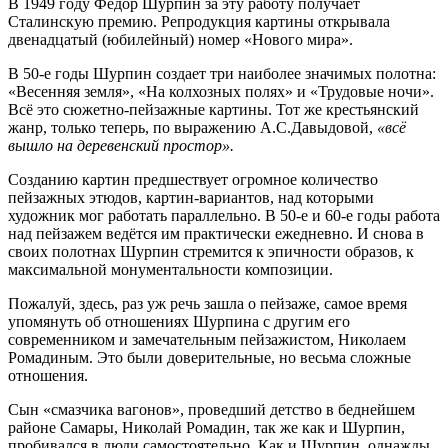
В 1949 году Фёдор Шурпин за эту работу получает
Сталинскую премию. Репродукция картины открывала
двенадцатый (юбилейный) номер «Нового мира».
В 50-е годы Шурпин создает три наиболее значимых полотна:
«Весенняя земля», «На колхозных полях» и «Трудовые ночи».
Всё это сюжетно-пейзажные картины. Тот же крестьянский
жанр, только теперь, по выражению А.С.Давыдовой,
«всё
вышло на деревенский простор».
Созданию картин предшествует огромное количество
пейзажных этюдов, картин-вариантов, над которыми
художник мог работать параллельно. В 50-е и 60-е годы работа
над пейзажем ведётся им практически ежедневно. И снова в
своих полотнах Шурпин стремится к эпичности образов, к
максимальной монументальности композиции.
Пожалуй, здесь, раз уж речь зашла о пейзаже, самое время
упомянуть об отношениях Шурпина с другим его
современником и замечательным пейзажистом, Николаем
Ромадиным. Это были доверительные, но весьма сложные
отношения.
Сын «смазчика вагонов», проведший детство в беднейшем
районе Самары, Николай Ромадин, так же как и Шурпин,
пробивался в люди самостоятельно. Как и Шурпин, однажды