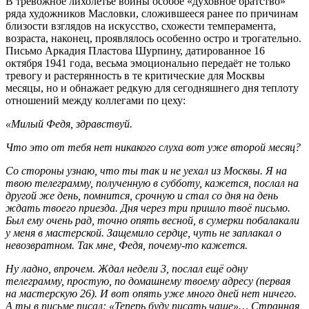
В тревожное лихолетье войны особое «духовное братство»
ряда художников Масловки, сложившееся ранее по причинам
близости взглядов на искусство, схожести темперамента,
возраста, наконец, проявлялось особенно остро и трогательно.
Письмо Аркадия Пластова Шурпину, датированное 16
октября 1941 года, весьма эмоционально передаёт не только
тревогу и растерянность в те критические для Москвы
месяцы, но и обнажает редкую для сегодняшнего дня теплоту
отношений между коллегами по цеху:
«Милый Федя, здравствуй.
Что это от тебя нет никакого слуха вот уже второй месяц?
Со стороны узнаю, что ты так и не уехал из Москвы. Я на
твою телеграмму, полученную в субботу, кажется, послал на
другой же день, помнится, срочную и стал со дня на день
ждать твоего приезда. Дня через три пришло твоё письмо.
Был ему очень рад, точно опять весной, в сумерки побалакали
у меня в мастерской. Защемило сердце, чуть не заплакал о
невозвратном. Так мне, Федя, почему-то кажется.
Ну ладно, впрочем. Ждал недели 3, послал ещё одну
телеграмму, простую, по домашнему твоему адресу (первая
на мастерскую 26). И вот опять уже много дней нет ничего.
А ты в письме писал: «Теперь буду писать чаще»… Странная