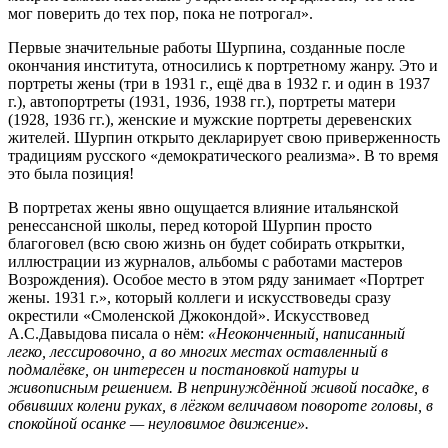
мог поверить до тех пор, пока не потрогал».
Первые значительные работы Шурпина, созданные после
окончания института, относились к портретному жанру. Это и
портреты жены (три в 1931 г., ещё два в 1932 г. и один в 1937
г.), автопортреты (1931, 1936, 1938 гг.), портреты матери
(1928, 1936 гг.), женские и мужские портреты деревенских
жителей. Шурпин открыто декларирует свою приверженность
традициям русского «демократического реализма». В то время
это была позиция!
В портретах жены явно ощущается влияние итальянской
ренессансной школы, перед которой Шурпин просто
благоговел (всю свою жизнь он будет собирать открытки,
иллюстрации из журналов, альбомы с работами мастеров
Возрождения). Особое место в этом ряду занимает «Портрет
жены. 1931 г.», который коллеги и искусствоведы сразу
окрестили «Смоленской Джокондой». Искусствовед
А.С.Давыдова писала о нём:
«Неоконченный, написанный
легко, лессировочно, а во многих местах оставленный в
подмалёвке, он интересен и постановкой натуры и
живописным решением. В непринуждённой живой посадке, в
обвивших колени руках, в лёгком величавом повороте головы, в
спокойной осанке — неуловимое движение».