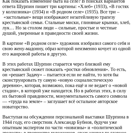
Как показать изменение быта на селе? В поисках вариантов
ответа Шурпин пишет три картины: «Хлеб» (1933), «В гостях
у колхозника» (1934) и «В родном селе» (1935). Все три –
«застольные» вещи изображают незатейливую трапезу
крестьянской семьи. Стальные миски, глиняные крынки, хлеб,
лук… Но за столом люди – сильные, простые и честные
душой, уверенные в праведности своей жизни.
В картине «В родном селе» художник изобразил самого себя и
свою жену-мадонну, образ которой неизменно кочует из одной
его жанровой работы в другую.
В этих работах Шурпин старается через близкий ему
крестьянский сюжет показать «ростки обновления». То есть,
он «решает Задачу» – пытается если не найти, то хотя бы
сконструировать ту самую «новую социалистическую
деревню», которая, возможно, пока ещё и не ведает о «новой
стадии», в которой уже находится. Но в работах этих, в силу
их бытовой правдивости, монументальность самого символа
— «труда на земле» – заглушает всё остальное авторское
новаторство.
Выступая на обсуждении персональной выставки Шурпина в
1944 году, его сверстник Александр Бубнов, будучи уже
опытным экспертом по части «новизны» и «политической
зрелости» в творчестве художников, сразу уловил то главное,