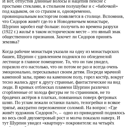
И вот, отпустив длинные волосы и нацепив пенсне с
простыми стеклами, в стильном полушубке и с «бабочкой»
под кадыком, он со страхом и, одновременно,
провинциальным восторгом появляется в столице. Вспомнив,
что Сидоров живёт где-то в Новодевичьем монастыре,
Шурпин заробел ещё больше: получить во времена разрухи
(1922 г.) жильё в таком историческом месте – это явный знак
общественного признания. Захочет ли Сидоров принять
земляка?
Когда рабочие монастыря указали на одну из монастырских
башен, Шурпин с удивлением поднялся по обледенелой
лестнице в главное помещение. То, что он там увидел,
поразило его настолько, что он потом не раз и всегда очень
эмоционально, пересказывал своим детям. Посреди мрачной
каменной залы, прямо на каменном полу, горел костёр, вокруг
тесно жались друг к другу странные, фантастические на вид
люди. В кривых отблесках пламени Шурпин различил
сгорбленные от холода фигуры не то странников, не то
бродячих актёров в платках, повязанных поверх фетровых
шляп. По углам лежали останки пальто, телогрейки и всякое
тряпьё, аккуратно переложенное соломой. На вопрос: «Где
живёт художник Сидоров?», – одно из привидений поднялось
во весь свой двухметровый рост и молча показало наверх. И
тут Шурпин увидел «квартиру» покровителя: на четырёх