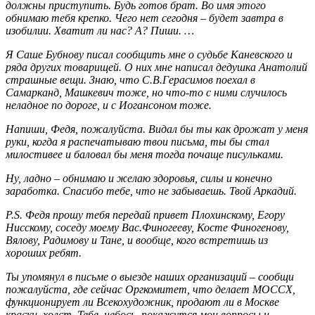
должны приступить. Будь готов брат. Во имя этого
обнимаю тебя крепко. Чего нет сегодня – будет завтра в
изобилии. Хватит ли нас? А? Пиши. …
Я Саше Бубнову писал сообщить мне о судьбе Каневского и
ряда других товарищей. О них мне написал дедушка Анатолий
страшные вещи. Знаю, что С.В.Герасимов поехал в
Самарканд, Машкевич тоже, но что-то с ними случилось
неладное по дороге, и с Иогансоном тоже.
Напиши, Федя, пожалуйста. Видал бы ты как дрожат у меня
руки, когда я распечатываю твои письма, ты бы стал
милостивее и баловал бы меня тогда почаще писульками.
Ну, ладно – обнимаю и желаю здоровья, силы и конечно
заработка. Спасибо тебе, что не забываешь. Твой Аркадий.
P
.
S
. Федя прошу тебя передай привет Плохинскому, Егору
Нисскому, соседу моему Вас.Финогееву, Косте Финогенову,
Вялову, Радимову и Тане, и вообще, кого встретишь из
хороших ребят.
Ты упомянул в письме о выезде наших организаций – сообщи
пожалуйста, где сейчас Оргкомитет, что делает МОССХ,
функционирует ли Всекохудожник, продают ли в Москве
краски, холст. Тебе, небось, покажутся мои вопросы и