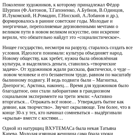
Поколение художников, к которому принадлежал Фёдор
Шурпин (Ф.Антонов, Т.Гапоненко, А.Бубнов, В.Одинцов,
И.Лукомский, Н.Ромадин, Г.Нисский, А.Лобанов и др.),
формировалось в ранние советские годы. Молодые и
энергичные, переполняемые дерзновенными мечтами о
великом пути в новом великом искусстве, они искренне
верили, что обязательно найдут это «социалистическое».
Нищее государство, несмотря на разруху, старалось создать все
условия. Идеологи понимали: культура объединяет народ.
Новому обществу, как хребет, нужна была обновлённая
культура, и выделялись деньги, ставились «творческие
задачи». От художников ждали рассказа, фактически, о чуде –
новом человеке и его беззаветном труде, равном по масштабу
былинному подвигу. И ведь подвиги были – Магнитка,
Днепрогэс, Арктика, наконец… Время для художников было
благодатное, они стали лаборантами в грандиозном
социальном эксперименте на трети земли: «Активно
вторгаться… Отражать всё новое… Утверждать бытие как
деяние, как творчество». Звучит окрыляюще. Тем более, что в
конце 30-х у тех, кто начинал сомневаться – выдёргивали
«крылья» вместе с костями…
Одной из натурщиц ВХУТЕМАСа была некая Татьяна
Карева. Молодая изящная женщина сама брала уроки