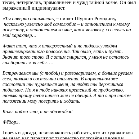
тёсан, нетерпелив, прямолинеен и чужд тайной возне. Он был
выраженный индивидуалист.
«Ты наверно понимаешь,
–
пишет Шурпин Ромадину
,
–
насколько уязвлено моё самолюбие – и отношением к моему
искусству, и отношением ко мне, как к человеку, ссылаясь на
мой характер…
Факт тот, что я отверженный и не подхожу людям
привилегированного положения. Так было, есть и будет.
Значит того стою. Я с этим смирился, у меня не осталось
сил бороться за себя. …
Встречаемся мы (с тобой) и разговариваем, а больше ругаем
всех, только в состоянии опьянения. В нормальном же
состоянии ты чураешься меня, на людях ты держишься
подальше. Но я к тебе никаких претензий не предъявляю,
только прошу тебя ничего мне не обещай. А то я при таком
положении могу поверить и ждать.
Коля, пойми это, а не обижайся!
Фёдор».
Горечь и досада, невозможность работать, кто из художников
не знает, как парализует творчество подковёрная возня и