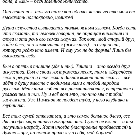
одна, а «ми» – бесчисленное количество.
Она вечна т.к. только там свои идеалы человечество может
высказать полнокровно, целиком!
Душа искусства выливается только ясным языком. Когда есть
что сказать, то человек говорит, не обращая внимания на
слова и эта речь его самая жгучая. Так вот, мой старый друг,
в чём дело, оно заключается (искусство) – в сущности,
которую редко кто имеет. И ему уж не до формы! Лишь бы
высказать себя.
Был я опять в тишине (где и ты). Тишина – это всегда друг
искусства. Был в своих костромских лесах, там и «Берендеев
лес» и речушки и перелески и дивная комбинация леса… – всё
идёт в душу вместе с любимым нами с тобой народом
русским. Меня там любят, все раскланиваются, встречают с
уважением и т.п. Ну и всё вот это, то что мы с тобой
заслужили. Уж Пименов не поедет туда, у него клубника и
клубничка.
Всё так: сумей отказаться, и это самое большое благо, все
философы мира нашего говорили это. Сумей не взять – и ты
получишь награду. Хотя иногда (настроение пробивается) и
думаю – зря, но потом прихожу в себя, мой дорогой.