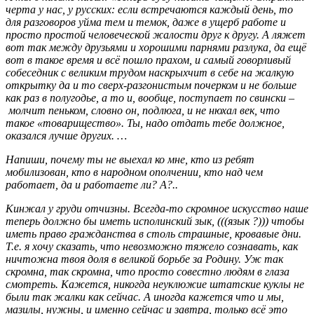
черта у нас, у русских: если встречаются каждый день, то
для разговоров уйма тем и темок, даже в ущерб работе и
просто простой человеческой жалости друг к другу. А ляжет
вот так между друзьями и хорошими парнями разлука, да ещё
вот в такое время и всё пошло прахом, и самый говорливый
собеседник с великим трудом наскрыхчит в себе на жалкую
открытку да и то сверх-разгонистым почерком и не больше
как раз в полугодье, а то и, вообще, поступает по свински –
молчит пеньком, словно он, подлюга, и не нюхал век, что
такое «товарищество». Ты, надо отдать тебе должное,
оказался лучше других. …
Напиши, почему ты не выехал ко мне, кто из ребят
мобилизован, кто в народном ополчении, кто над чем
работает, да и работаете ли? А?..
Кинжал у груди отчизны. Всегда-то скромное искусство наше
теперь должно бы иметь исполинский зык, (((язык ?))) чтобы
иметь право гражданства в столь страшные, кровавые дни.
Т.е. я хочу сказать, что невозможно тяжело сознавать, как
ничтожна твоя доля в великой борьбе за Родину. Уж так
скромна, так скромна, что просто совестно людям в глаза
смотреть. Кажется, никогда неуклюжие штатские куклы не
были так жалки как сейчас. А иногда кажется что и мы,
мазилы, нужны, и именно сейчас и завтра, только всё это