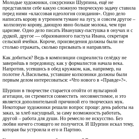
Молодые художники, сокурсники Шурпина, ещё не
представляли себе какую сложную творческую задачу ставила
перед ними «классовая идеология созидания». Одно дело
написать корову в утреннем тумане на лугу, и совсем другое –
колхозную корову, дающую явно больше молока, чем при
царизме. Одно дело писать Иванушку-пастушка в онучах и с
дудкой, другое — образованного пастуха Ивана, секретаря
сельской ячейки. Короче, произведения должны были не
столько отражать, сколько призывать и направлять.
Как добиться? Ведь в композиции соцреалиста селёдку не
завернёшь в передовицу, как у формалистов начала века.
Напротив, усевшись в обед кружком, как, например, на
полотне А.Васильева, уставшие колхозники должны были
первым делом интересоваться: «Что нового в «Правде»?».
Шурпин в творчестве старается отойти от вульгарной
агитации, он стремится совместить несовместимое, и это
является дополнительной причиной его творческих мук.
Некоторые художники решали вопрос проще: день работы на
заказ, за хлеб насущный, за саму возможность работать,
другой – работа для души. Но ремесло не искусство. Без
любви ничего стоящего не получится. И Шурпин искал тему,
которая бы устроила и его и Партию.