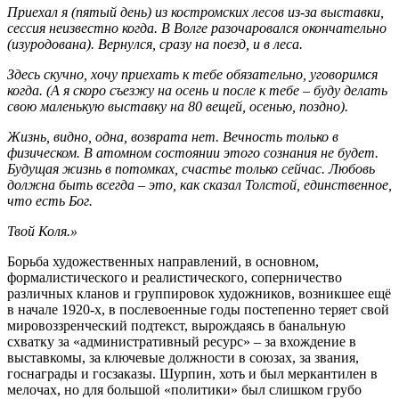
Приехал я (пятый день) из костромских лесов из-за выставки,
сессия неизвестно когда. В Волге разочаровался окончательно
(изуродована). Вернулся, сразу на поезд, и в леса.
Здесь скучно, хочу приехать к тебе обязательно, уговоримся
когда. (А я скоро съезжу на осень и после к тебе – буду делать
свою маленькую выставку на 80 вещей, осенью, поздно).
Жизнь, видно, одна, возврата нет. Вечность только в
физическом. В атомном состоянии этого сознания не будет.
Будущая жизнь в потомках, счастье только сейчас. Любовь
должна быть всегда – это, как сказал Толстой, единственное,
что есть Бог.
Твой Коля.»
Борьба художественных направлений, в основном,
формалистического и реалистического, соперничество
различных кланов и группировок художников, возникшее ещё
в начале 1920-х, в послевоенные годы постепенно теряет свой
мировоззренческий подтекст, вырождаясь в банальную
схватку за «административный ресурс» – за вхождение в
выставкомы, за ключевые должности в союзах, за звания,
госнаграды и госзаказы. Шурпин, хоть и был меркантилен в
мелочах, но для большой «политики» был слишком грубо