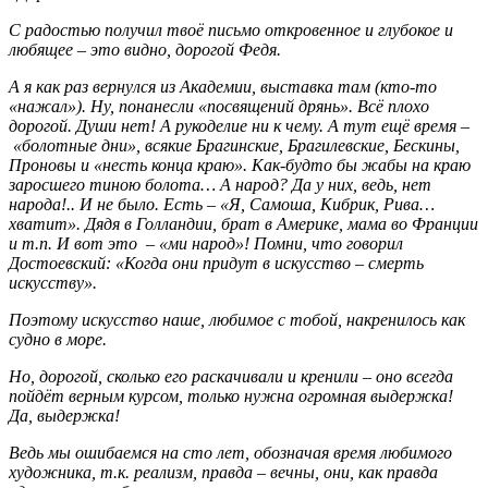
С радостью получил твоё письмо откровенное и глубокое и
любящее – это видно, дорогой Федя.
А я как раз вернулся из Академии, выставка там (кто-то
«нажал»). Ну, понанесли «посвящений дрянь». Всё плохо
дорогой. Души нет! А рукоделие ни к чему. А тут ещё время –
«болотные дни», всякие Брагинские, Брагилевские, Бескины,
Проновы и «несть конца краю». Как-будто бы жабы на краю
заросшего тиною болота… А народ? Да у них, ведь, нет
народа!.. И не было. Есть – «Я, Самоша, Кибрик, Рива…
хватит». Дядя в Голландии, брат в Америке, мама во Франции
и т.п. И вот это – «ми народ»! Помни, что говорил
Достоевский: «Когда они придут в искусство – смерть
искусству».
Поэтому искусство наше, любимое с тобой, накренилось как
судно в море.
Но, дорогой, сколько его раскачивали и кренили – оно всегда
пойдёт верным курсом, только нужна огромная выдержка!
Да, выдержка!
Ведь мы ошибаемся на сто лет, обозначая время любимого
художника, т.к. реализм, правда – вечны, они, как правда