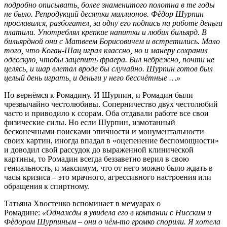
подробно описывать, более знаменитого полотна в те годы
не было. Репродукций десятки миллионов. Фёдор Шурпин
прославился, разбогател, за одну его подпись на работе деньги
платили. Употреблял крепкие напитки и любил бильярд. В
бильярдной они с Матвеем Борисовичем и встретились. Мало
того, что Коган-Шац играл классно, но и манеру сохранил
одесскую, чтобы зацепить фраера. Бил небрежно, почти не
целясь, и шар влетал вроде бы случайно. Шурпин готов был
целый день играть, и деньги у него бессчётные …»
Но вернёмся к Ромадину. И Шурпин, и Ромадин были
чрезвычайно честолюбивы. Соперничество двух честолюбий
часто и приводило к ссорам. Оба отдавали работе все свои
физические силы. Но если Шурпин, измотанный
бесконечными поисками эпичности и монументальности
своих картин, иногда впадал в «оцепенение беспомощности»
и доводил свой рассудок до выраженной клинической
картины, то Ромадин всегда беззаветно верил в свою
гениальность, и максимум, что от него можно было ждать в
часы кризиса – это мрачного, агрессивного настроения или
обращения к спиртному.
Татьяна Хвостенко вспоминает в мемуарах о
Ромадине:
«Однажды я увидела его в компании с Нисским и
Фёдором Шурпиным – они о чём-то громко спорили. Я хотела