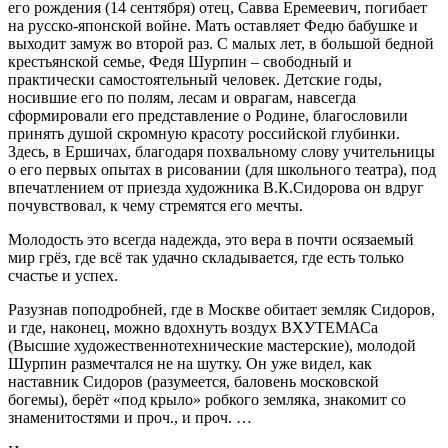
его рождения (14 сентября) отец, Савва Еремеевич, погибает
на русско-японской войне. Мать оставляет Федю бабушке и
выходит замуж во второй раз. С малых лет, в большой бедной
крестьянской семье, Федя Шурпин – свободный и
практически самостоятельный человек. Детские годы,
носившие его по полям, лесам и оврагам, навсегда
сформировали его представление о Родине, благословили
принять душой скромную красоту российской глубинки.
Здесь, в Ершичах, благодаря похвальному слову учительницы
о его первых опытах в рисовании (для школьного театра), под
впечатлением от приезда художника В.К.Сидорова он вдруг
почувствовал, к чему стремятся его мечты.
Молодость это всегда надежда, это вера в почти осязаемый
мир грёз, где всё так удачно складывается, где есть только
счастье и успех.
Разузнав поподробней, где в Москве обитает земляк Сидоров,
и где, наконец, можно вдохнуть воздух ВХУТЕМАСа
(Высшие художественно­технические мастерские), молодой
Шурпин размечтался не на шутку. Он уже видел, как
наставник Сидоров (разумеется, баловень московской
богемы), берёт «под крыло» робкого земляка, знакомит со
знаменитостями и проч., и проч. …