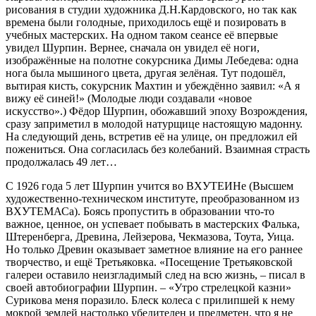
рисования в студии художника Д.Н.Кардовского, но так как
времена были голодные, приходилось ещё и позировать в
учебных мастерских. На одном таком сеансе её впервые
увидел Шурпин. Вернее, сначала он увидел её ноги,
изображённые на полотне сокурсника Димы Лебедева: одна
нога была мышиного цвета, другая зелёная. Тут подошёл,
вытирая кисть, сокурсник Махтин и убеждённо заявил: «А я
вижу её синей!» (Молодые люди создавали «новое
искусство».) Фёдор Шурпин, обожавший эпоху Возрождения,
сразу заприметил в молодой натурщице настоящую мадонну.
На следующий день, встретив её на улице, он предложил ей
пожениться. Она согласилась без колебаний. Взаимная страсть
продолжалась 49 лет…
С 1926 года 5 лет Шурпин учится во ВХУТЕИНе (Высшем
художественно-техническом институте, преобразованном из
ВХУТЕМАСа). Боясь пропустить в образовании что-то
важное, ценное, он успевает побывать в мастерских Фалька,
Штеренберга, Древина, Лейзерова, Чекмазова, Тоута, Уица.
Но только Древин оказывает заметное влияние на его раннее
творчество, и ещё Третьяковка. «Посещение Третьяковской
галереи оставило неизгладимый след на всю жизнь, – писал в
своей автобиографии Шурпин. – «Утро стрелецкой казни»
Сурикова меня поразило. Блеск колеса с прилипшей к нему
мокрой землей настолько убедителен и предметен, что я не