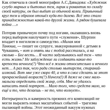
Как отмечала в своей монографии А.С.Давыдова:
«Художник
сугубо мирных и бытовых тем, лирик и романтик по складу
своей натуры, он был выбит из обычной колеи. Привычный
круг тем и образов отошёл куда-то далеко. Всё это стало
принадлежностью какой-то другой жизни. А рядом бушевала
война …»
Потеряв привычную почву под ногами, оказавшись вновь
перед выбором наилучшего пути «служения», Шурпин
впадает в нигилизм и самоедство.
«Милая моя
Танюша,
—
пишет он супруге, эвакуированной с детьми в
Чувашию
, –
вот и опять мы с тобой расстались, а на
сколько – Бог весть… Я часто задумываюсь над тем – что
есть жизнь? Не заблуждение ли создавать какие-то
крепости вечного(?) Что всё в жизни относительно и вечного
нет… А раз так, чего ради столько мытарств, стараний-
иллюзий. Вот мне уже скоро 40, а что я смог сделать за этот
прекраснейший возраст(?) Ничего(!) Я даже не смог мало-
мальски определить свой жанр, себя. Мне не удалось
написать твой портрет… Мало того, что средств мало, но
ещё и то, что делаешь – не то, что волнует».
Интерьерность и камерность прежних его композиций не
могли выразить новых масштабных событий – трагизма
пылающей войны. Этот неожиданный вакуум нужных