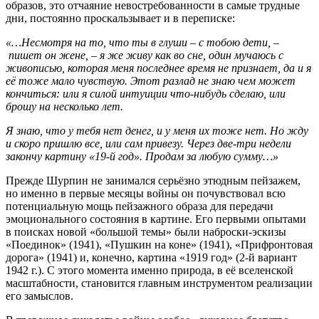
образов, это отчаяние невостребованности в самые трудные
дни, постоянно проскальзывает и в переписке:
«…Несмотря на то, что ты в глуши – с тобою дети, –
пишет он жене, – я же живу как во сне, один мучаюсь с
живописью, которая меня последнее время не признает, да и я
её тоже мало чувствую. Этот разлад не знаю чем может
кончиться: или я силой интуиции что-нибудь сделаю, или
брошу на несколько лет.
Я знаю, что у тебя нет денег, и у меня их тоже нет. Но жду
и скоро пришлю все, или сам привезу. Через две-три недели
закончу картину «19-й год». Продам за любую сумму…»
Прежде Шурпин не занимался серьёзно этюдным пейзажем,
но именно в первые месяцы войны он почувствовал всю
потенциальную мощь пейзажного образа для передачи
эмоционального состояния в картине. Его первыми опытами
в поисках новой «большой темы» были наброски-эскизы
«Поединок» (1941), «Пушкин на коне» (1941), «Прифронтовая
дорога» (1941) и, конечно, картина «1919 год» (2-й вариант
1942 г.). С этого момента именно природа, в её вселенской
масштабности, становится главным инструментом реализации
его замыслов.