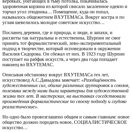
верёвках, убегающих в тьму потолка, покачивалась
здоровенная корзина из которой свисало засаленное одеяло и
торчал угол этюдника… Помещение, куда он попал,
называлось общежитием ВХУТЕМАСа. Вокруг костра и по
углам шевелилось молодое советское искусство…
Посланец деревни, где и природа, и люди, и запахи, и
рассветы так натуральны и естественны, Шурпин не смог
принять тот формалистический, лево-экспериментальный
подход в творчестве, который исповедовали в окружении
Василия Сидорова. Он сбежал от них. В 1923 году Шурпин
поступает на рабфак искусств, а через два года попадает
наконец во ВХУТЕМАС.
Описывая обстановку вокруг ВХУТЕМАСа тех лет,
искусствовед А.С.Давыдова замечает:
«Разобщённость
художественных сил, обилие различных группировок и союзов,
полемика между ними были характерны для художественной
жизни тех лет. В мастерских, на выставках соседствовали
произведения формалистические по своему подходу и глубоко
реалистические».
Но одно было провозглашено общим и самым главным: новое
общество должно породить новое, СОЦИАЛИСТИЧЕСКОЕ
искусство…