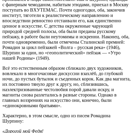
с фанерным чемоданом, набитым этюдами, приехал в Москву
поступать во ВХУТЕМАС. Почти одногодки, оба, закончив
институт, тяготели к реалистическому направлению и
впоследствии ревностно отстаивали его, как единственно
ценное в искусстве. С детства окруженные чарующей
природой средней полосы, оба были преданы русскому
пейзажу, в работе были неутомимы и искренни. Наконец, оба,
почти одновременно, были отмечены Сталинской премией:
Ромадин за цикл пейзажей «Волга – русская река» (1946),
Шурпин за один, но «геополитический» пейзаж — «Утро
нашей Родины» (1949).
Всё это естественным образом сближало двух художников,
вовлекало в многочасовые дискуссии взахлёб, до глубокой
ночи, до пустых бутылок и съеденных корок. Как два магнита,
их постоянно тянуло друг к другу, но, сблизившись,
наэлектризованные честолюбия порой давали искру, и
магниты снова разлетались в разные стороны. Однако в
главных воззрениях на искусство они, конечно, были
«единокровными братьями».
Характерно, в этом смысле, одно из писем Ромадина
Шурпину:
«Дорогой мой Федя!