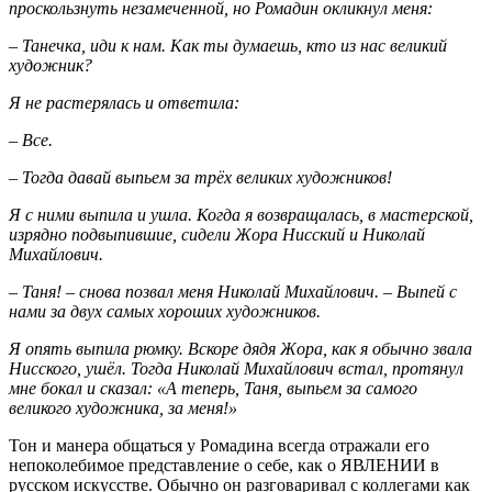
проскользнуть незамеченной, но Ромадин окликнул меня:
–
Танечка, иди к нам. Как ты думаешь, кто из нас великий
художник?
Я не растерялась и ответила:
–
Все.
–
Тогда давай выпьем за трёх великих художников!
Я с ними выпила и ушла. Когда я возвращалась, в мастерской,
изрядно подвыпившие, сидели Жора Нисский и Николай
Михайлович.
–
Таня! – снова позвал меня Николай Михайлович. – Выпей с
нами за двух самых хороших художников.
Я опять выпила рюмку. Вскоре дядя Жора, как я обычно звала
Нисского, ушёл. Тогда Николай Михайлович встал, протянул
мне бокал и сказал: «А теперь, Таня, выпьем за самого
великого художника, за меня!»
Тон и манера общаться у Ромадина всегда отражали его
непоколебимое представление о себе, как о ЯВЛЕНИИ в
русском искусстве. Обычно он разговаривал с коллегами как