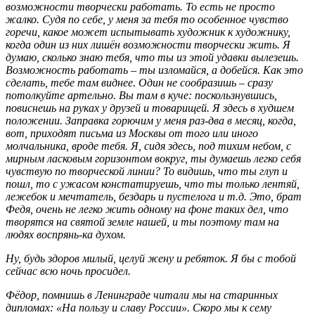
возможности творчески работать. То есть не просто
жалко. Судя по себе, у меня за тебя то особенное чувство
горечи, какое может испытывать художник к художнику,
когда один из них лишён возможности творчески жить. Я
думаю, сколько знаю тебя, что ты из этой удавки вылезешь.
Возможность работать – ты изломайся, а добейся. Как это
сделать, тебе там виднее. Один не сообразишь – сразу
потолкуйте артельно. Вы там в куче: поскользнувшись,
повиснешь на руках у друзей и товарищей. Я здесь в худшем
положении. Заправка горючим у меня раз-два в месяц, когда,
вот, приходят письма из Москвы от того или иного
молчальника, вроде тебя. Я, сидя здесь, под тихим небом, с
мирным ласковым горизонтом вокруг, ты думаешь легко себя
чувствую по творческой линии? То видишь, что ты глуп и
пошл, то с ужасом констатируешь, что ты только лентяй,
лежебок и мечтатель, бездарь и пустелога и т.д. Это, брат
Федя, очень не легко жить одному на фоне таких дел, что
творятся на святой земле нашей, и ты поэтому там на
людях воспрянь-ка духом.
Ну, будь здоров милый, целуй жену и ребяток. Я бы с тобой
сейчас всю ночь просидел.
Фёдор, помнишь в Ленинграде читали мы на старинных
дипломах: «На пользу и славу России». Скоро мы к сему