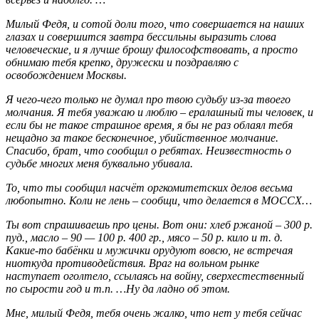
Милый Федя, и сотой доли того, что совершается на наших
глазах и совершится завтра бессильны выразить слова
человеческие, и я лучше брошу философствовать, а просто
обнимаю тебя крепко, дружески и поздравляю с
освобождением Москвы.
Я чего-чего только не думал про твою судьбу из-за твоего
молчания. Я тебя уважаю и люблю – ералашный ты человек, и
если бы не такое страшное время, я бы не раз облаял тебя
нещадно за такое бесконечное, убийственное молчание.
Спасибо, брат, что сообщил о ребятах. Неизвестность о
судьбе многих меня буквально убивала.
То, что ты сообщил насчёт оргкомитетских делов весьма
любопытно. Коли не лень – сообщи, что делается в МОССХ…
Ты вот спрашиваешь про цены. Вот они: хлеб ржаной – 300 р.
пуд., масло – 90 — 100 р. 400 гр., мясо – 50 р. кило и т. д.
Какие-то бабёнки и мужички орудуют вовсю, не встречая
ниоткуда противодействия. Враг на вольном рынке
наступает оголтело, ссылаясь на войну, сверхестественный
по сырости год и
т.п. …Ну да ладно об этом.
Мне, милый Федя, тебя очень жалко, что нет у тебя сейчас