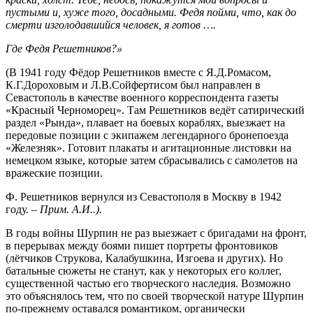
пустыми и, хуже того, досадными. Федя пойми, что, как до
смерти изголодавшийся человек, я готов ….
Где Федя Решетников?»
(В 1941 году Фёдор Решетников вместе с Я.Д.Ромасом,
К.Г.Дороховым и Л.В.Сойфертисом был направлен в
Севастополь в качестве военного корреспондента газеты
«Красный Черноморец». Там Решетников ведёт сатирический
раздел «Рында», плавает на боевых кораблях, выезжает на
передовые позиции с экипажем легендарного бронепоезда
«Железняк». Готовит плакаты и агитационные листовки на
немецком языке, которые затем сбрасывались с самолетов на
вражеские позиции.
Ф. Решетников вернулся из Севастополя в Москву в 1942
году. –
Прим. А.И..).
В годы войны Шурпин не раз выезжает с бригадами на фронт,
в перерывах между боями пишет портреты фронтовиков
(лётчиков Струкова, Калабушкина, Изгоева и других). Но
батальные сюжеты не станут, как у некоторых его коллег,
существенной частью его творческого наследия. Возможно
это объяснялось тем, что по своей творческой натуре Шурпин
по-прежнему оставался романтиком, органически