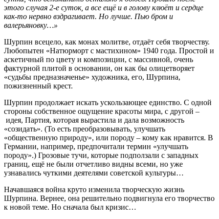
этого случая 2-е суток, а все ещё и в голову клюёт и сердце
как-то нервно вздрагивает. Но лучше. Пью бром и
валерьяновку…»
Шурпин всецело, как монах молитве, отдаёт себя творчеству.
Любопытен «Натюрморт с мастихином» 1940 года. Простой и
аскетичный по цвету и композиции, с массивной, очень
фактурной плитой в основании, он как бы олицетворяет
«судьбы предназначенье» художника, его, Шурпина,
пожизненный крест.
Шурпин продолжает искать ускользающее единство. С одной
стороны собственное ощущение красоты мира, с другой –
идея, Партия, которая вырастила и дала возможность
«созидать». (То есть преобразовывать, улучшать
«общественную природу», или породу – кому как нравится. В
Германии, например, предпочитали термин «улучшать
породу».) Грозовые тучи, которые подползали с западных
границ, ещё не были отчетливо видны всеми, но уже
узнавались чуткими деятелями советской культуры…
Начавшаяся война круто изменила творческую жизнь
Шурпина. Вернее, она решительно подвигнула его творчество
к новой теме. Но сначала был кризис…