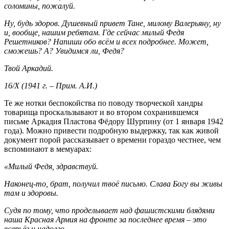
соломины, пожалуй.
Ну, будь здоров. Душевный привет Тане, милому Валерьяну, ну
и, вообще, нашим ребятам. Где сейчас милый Федя
Решетников? Напиши обо всём и всех подробнее. Может,
сможешь? А? Увидимся ли, Федя?
Твой Аркадий.
16/Х (1941 г. – Прим. А.И.)
Те же нотки беспокойства по поводу творческой хандры
товарища проскальзывают и во втором сохранившемся
письме Аркадия Пластова Фёдору Шурпину (от 1 января 1942
года). Можно привести подробную выдержку, так как живой
документ порой рассказывает о времени гораздо честнее, чем
вспоминают в мемуарах:
«Милый Федя, здравствуй.
Наконец-то, брат, получил твоё письмо. Слава Богу вы живы
там и здоровы.
Судя по тому, что проделывает над фашистскими блядями
наша Красная Армия на фронте за последнее время – это
всерьёз и надолго. …